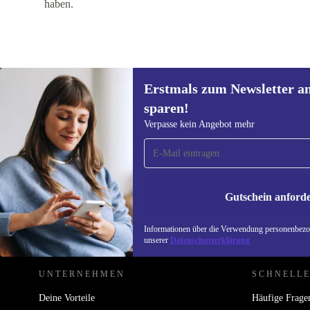
haben.
Erstmals zum Newsletter a
sparen!
Erstmals zum Newsletter
Verpasse kein Angebot mehr
anmelden, 15 € sparen!
Verpasse kein Angebot mehr.
Informatione
unserer
Date
Gutschein anford
REFURBED ÖSTERREICH - RETHINK NEW.
Informationen über die Verwendung personenbezog
unserer
Datenschutzerklärung
UNTERNEHMEN
SCHNELLE
Deine Vorteile
Häufige Frage