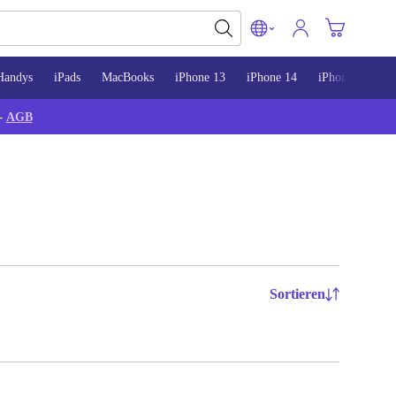
Handys
iPads
MacBooks
iPhone 13
iPhone 14
iPhone 15
-
AGB
Sortieren