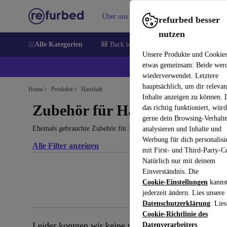
Über uns
Verkaufen
Hilfe
refurbed besser
nutzen
Alle Kategorien
🎒 Back to school
Handys
Laptops
Unsere Produkte und Cookie
etwas gemeinsam: Beide wer
💰 E
wiederverwendet. Letztere
hauptsächlich, um dir relevan
Home
Produkte
Haushalt
Inhalte anzeigen zu können.
Zubehör für Haushaltsgeräte:
das richtig funktioniert, wür
gerne dein Browsing-Verhalt
Ehemals gebrauchte Zubehör für Haushaltsgeräte – refurbished, mit
analysieren und Inhalte und
Werbung für dich personalisi
Alle Filter anzeigen
mit First- und Third-Party-C
Natürlich nur mit deinem
Einverständnis. Die
Cookie-Einstellungen
kanns
jederzeit ändern. Lies unsere
Datenschutzerklärung
. Lies
Cookie-Richtlinie des
Leider konnten wir keine passenden Produkte finden
Datenverarbeiters