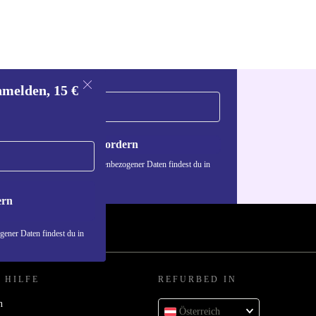
nmelden, 15 €
Gutschein anfordern
n über die Verwendung personenbezogener Daten findest du in
nschutzerklärung
.
ern
ener Daten findest du in
 HILFE
REFURBED IN
n
Österreich