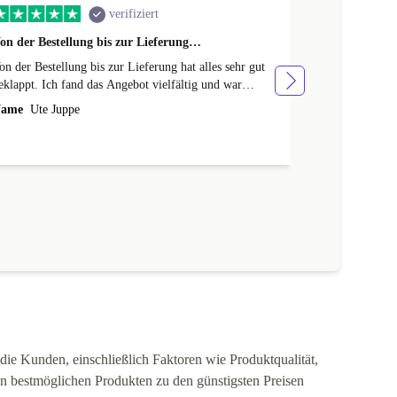
verifiziert
on der Bestellung bis zur Lieferung…
Ich bin mega 
on der Bestellung bis zur Lieferung hat alles sehr gut
Sehr schnelle 
eklappt. Ich fand das Angebot vielfältig und war
einwandfreier 
berrascht, dass man sogar beim gewählten Modell
ame
Ute Juppe
Name
KG
och variieren kann (Farbe/neuer Akku etc.).
die Kunden, einschließlich Faktoren wie Produktqualität,
en bestmöglichen Produkten zu den günstigsten Preisen