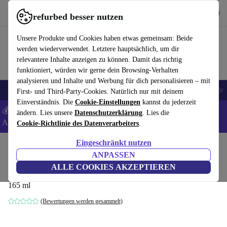
Hol dir die App
Download
refurbed besser nutzen
refurbed schnell und einfach nutzen
Unsere Produkte und Cookies haben etwas gemeinsam: Beide
werden wiederverwendet. Letztere hauptsächlich, um dir
relevantere Inhalte anzeigen zu können. Damit das richtig
funktioniert, würden wir gerne dein Browsing-Verhalten
analysieren und Inhalte und Werbung für dich personalisieren – mit
🎒 Back to school
Handys
Laptops
Tablets
Smartwatches
Zubehör
First- und Third-Party-Cookies. Natürlich nur mit deinem
Einverständnis. Die
Cookie-Einstellungen
kannst du jederzeit
💰 Extra -8% auf Samsung- und Google-Smartphones - Code:
ändern. Lies unsere
Datenschutzerklärung
. Lies die
ANDROID8 -
AGB
Cookie-Richtlinie des Datenverarbeiters
.
Eingeschränkt nutzen
Home
Produkte
Haushalt
Zubehör für Haushaltsgeräte
ANPASSEN
Dyson Chitosan™ Multi-Use-Stylingspray
ALLE COOKIES AKZEPTIEREN
165 ml
(Bewertungen werden gesammelt)