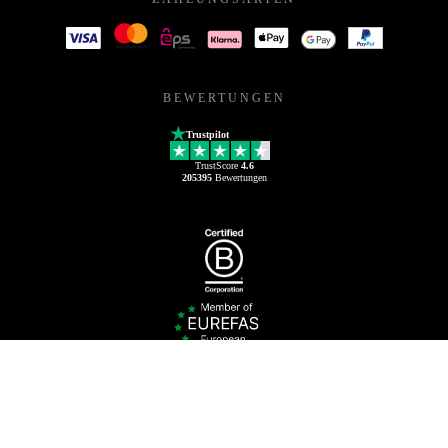
BEWERTUNGEN
Trustpilot
TrustScore
4.6
205395
Bewertungen
© Refurbed Marketplace GmbH
Barrierefreiheit
AGB
Datenschutz
Impressum
Rechtliche Hinweise