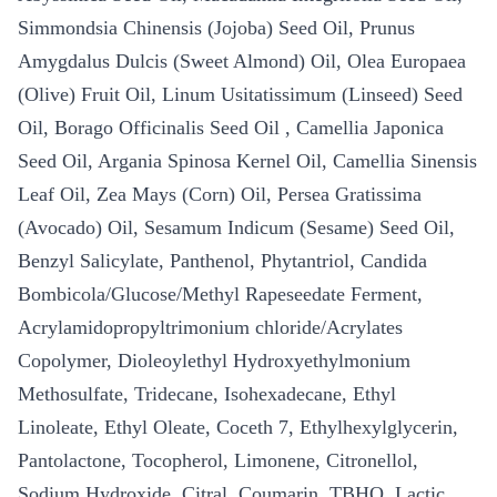
Simmondsia Chinensis (Jojoba) Seed Oil, Prunus
Amygdalus Dulcis (Sweet Almond) Oil, Olea Europaea
(Olive) Fruit Oil, Linum Usitatissimum (Linseed) Seed
Oil, Borago Officinalis Seed Oil , Camellia Japonica
Seed Oil, Argania Spinosa Kernel Oil, Camellia Sinensis
Leaf Oil, Zea Mays (Corn) Oil, Persea Gratissima
(Avocado) Oil, Sesamum Indicum (Sesame) Seed Oil,
Benzyl Salicylate, Panthenol, Phytantriol, Candida
Bombicola/Glucose/Methyl Rapeseedate Ferment,
Acrylamidopropyltrimonium chloride/Acrylates
Copolymer, Dioleoylethyl Hydroxyethylmonium
Methosulfate, Tridecane, Isohexadecane, Ethyl
Linoleate, Ethyl Oleate, Coceth 7, Ethylhexylglycerin,
Pantolactone, Tocopherol, Limonene, Citronellol,
Sodium Hydroxide, Citral, Coumarin, TBHQ, Lactic