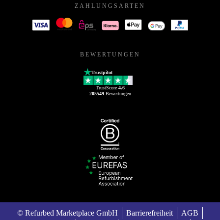
ZAHLUNGSARTEN
BEWERTUNGEN
Trustpilot
TrustScore
4.6
205549
Bewertungen
© Refurbed Marketplace GmbH
Barrierefreiheit
AGB