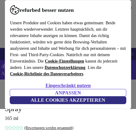
Hol dir die App
Download
refurbed besser nutzen
refurbed schnell und einfach nutzen
Unsere Produkte und Cookies haben etwas gemeinsam: Beide
werden wiederverwendet. Letztere hauptsächlich, um dir
relevantere Inhalte anzeigen zu können. Damit das richtig
funktioniert, würden wir gerne dein Browsing-Verhalten
analysieren und Inhalte und Werbung für dich personalisieren – mit
🎒 Back to school
Handys
Laptops
Tablets
Smartwatches
Zubehör
First- und Third-Party-Cookies. Natürlich nur mit deinem
Einverständnis. Die
Cookie-Einstellungen
kannst du jederzeit
💰 Extra -8% auf Samsung- und Google-Smartphones - Code:
ändern. Lies unsere
Datenschutzerklärung
. Lies die
ANDROID8 -
AGB
Cookie-Richtlinie des Datenverarbeiters
.
Eingeschränkt nutzen
Home
Produkte
Haushalt
Zubehör für Haushaltsgeräte
ANPASSEN
Dyson Omega™ Leave-In Conditioning
ALLE COOKIES AKZEPTIEREN
Spray
165 ml
(Bewertungen werden gesammelt)