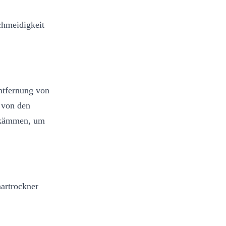
hmeidigkeit
ntfernung von
 von den
chkämmen, um
artrockner