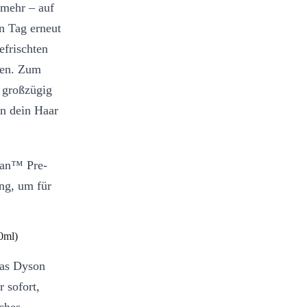
 mehr – auf
en Tag erneut
efrischten
hen. Zum
 großzügig
nn dein Haar
san™ Pre-
ng, um für
0ml)
Das Dyson
 sofort,