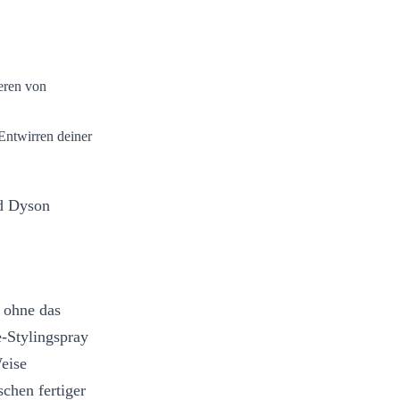
eren von
ntwirren deiner
d Dyson
– ohne das
-Stylingspray
Weise
chen fertiger