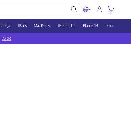
Handys
iPads
MacBooks
iPhone 13
iPhone 14
iPhone 15
-
AGB