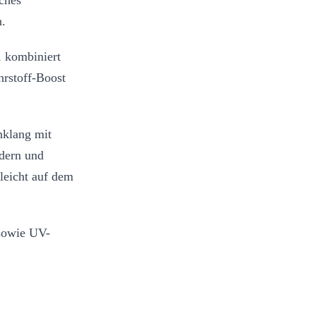
aches
n.
 kombiniert
hrstoff-Boost
nklang mit
dern und
 leicht auf dem
 sowie UV-