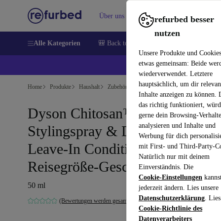
Über uns
Verkaufen
Hilfe
refurbed besser
nutzen
Alle Kategorien
🎒 Back to school
Handys
Laptops
Unsere Produkte und Cookie
etwas gemeinsam: Beide wer
💰 E
wiederverwendet. Letztere
hauptsächlich, um dir relevan
Home
Produkte
Haushalt
Zubehör für Haushaltsgeräte
Inhalte anzeigen zu können.
das richtig funktioniert, wür
Dyson Chitosan™ Multi-Use
gerne dein Browsing-Verhalt
analysieren und Inhalte und
Stylingspray & Dyson Omega™
Werbung für dich personalisi
Leave-In Conditioning Spray
mit First- und Third-Party-C
Natürlich nur mit deinem
Reisegröße-Geschenkset
Einverständnis. Die
Cookie-Einstellungen
kanns
50 ml
jederzeit ändern. Lies unsere
Datenschutzerklärung
. Lies
(Bewertungen werden gesammelt)
Cookie-Richtlinie des
Datenverarbeiters