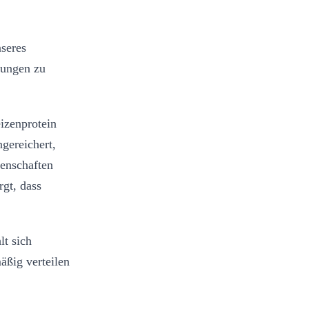
seres
dungen zu
izenprotein
gereichert,
genschaften
gt, dass
lt sich
äßig verteilen