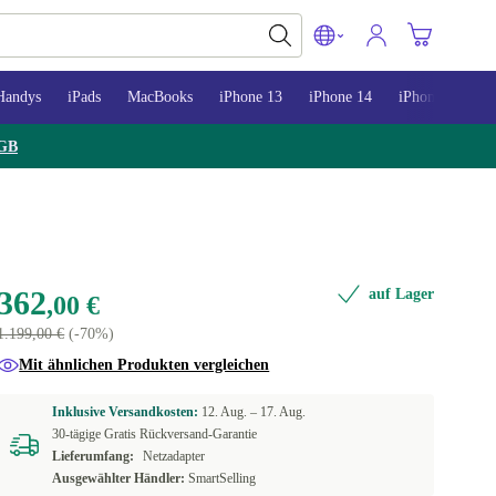
Handys
iPads
MacBooks
iPhone 13
iPhone 14
iPhone 15
GB
362
auf Lager
,00 €
1.199,00 €
(-70%)
Mit ähnlichen Produkten vergleichen
Inklusive Versandkosten:
12. Aug. –
17. Aug.
30-tägige Gratis Rückversand-Garantie
Lieferumfang:
Netzadapter
Ausgewählter Händler:
SmartSelling