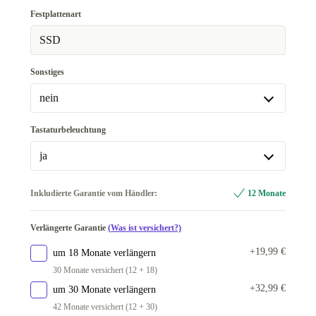
BE (AZERTY)
+212,50 €
Festplattenart
NL (QWERTY)
SSD
+212,50 €
PL (QWERTY)
+212,50 €
Sonstiges
PT (QWERTY)
+212,50 €
nein
SE (QWERTY)
+212,50 €
nein
Tastaturbeleuchtung
SI (QWERTZ)
+212,50 €
In anderen Kombinationen verfügbar
ja
SK (QWERTZ)
+212,50 €
Surface Dock
-28,00 €
ja
Inkludierte Garantie vom Händler:
12 Monate
ES (QWERTY)
+212,50 €
kompatibler Stylus
+5,00 €
In anderen Kombinationen verfügbar
CZ (QWERTZ)
+212,50 €
kompatibler Stylus, Surface Dock
+25,00 €
Verlängerte Garantie
(Was ist versichert?)
nein
-50,01 €
+19,99 €
um 18 Monate verlängern
30 Monate versichert (12 + 18)
+32,99 €
um 30 Monate verlängern
42 Monate versichert (12 + 30)