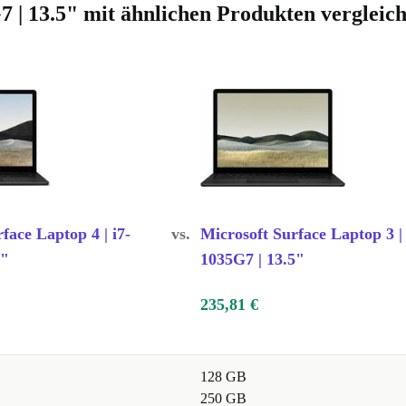
7 | 13.5" mit ähnlichen Produkten vergleic
face Laptop 4 | i7-
vs.
Microsoft Surface Laptop 3 | 
5"
1035G7 | 13.5"
235,81 €
128 GB
250 GB