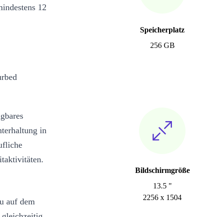
mindestens 12
Speicherplatz
256 GB
urbed
agbares
terhaltung in
ufliche
taktivitäten.
Bildschirmgröße
13.5 "
2256 x 1504
du auf dem
gleichzeitig