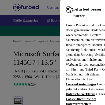
Über uns
Verkaufen
Hilfe
refurbed besser
nutzen
Alle Kategorien
🎒 Back to school
Handys
Laptops
Unsere Produkte und Cookie
etwas gemeinsam: Beide wer
🔥
wiederverwendet. Letztere
hauptsächlich, um dir relevan
Home
Produkte
Laptops
Microsoft Laptops
Inhalte anzeigen zu können.
das richtig funktioniert, wür
Microsoft Surface Laptop 4 | i5-
gerne dein Browsing-Verhalt
analysieren und Inhalte und
1145G7 | 13.5"
Werbung für dich personalisi
mit First- und Third-Party-C
16 GB | 256 GB SSD | mattschwarz | Tastaturbeleuchtung |
Natürlich nur mit deinem
2256 x 1504 | Win 11 Home | US
Einverständnis. Die
(4,9/5)
Cookie-Einstellungen
kanns
jederzeit ändern. Lies unsere
Datenschutzerklärung
. Lies
Cookie-Richtlinie des
Datenverarbeiters