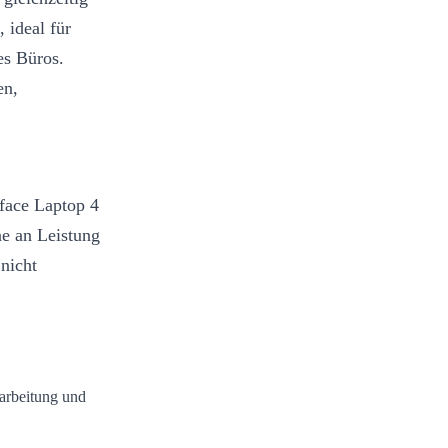
 ideal für
es Büros.
en,
rface Laptop 4
ne an Leistung
nicht
earbeitung und