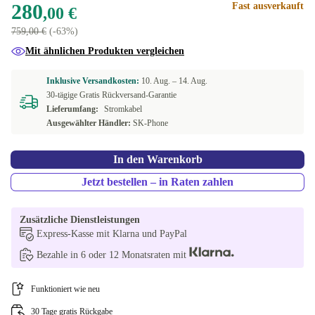
960 GB
+198,36 €
280
Fast ausverkauft
,00 €
759,00 €
(-63%)
1000 GB
+239,49 €
Mit ähnlichen Produkten vergleichen
2000 GB
+284,88 €
Inklusive Versandkosten:
10. Aug. –
14. Aug.
30-tägige Gratis Rückversand-Garantie
Lieferumfang:
Stromkabel
Ausgewählter Händler:
SK-Phone
In den Warenkorb
Jetzt bestellen – in Raten zahlen
Zusätzliche Dienstleistungen
Express-Kasse mit Klarna und PayPal
Bezahle in 6 oder 12 Monatsraten mit
Funktioniert wie neu
30 Tage gratis Rückgabe