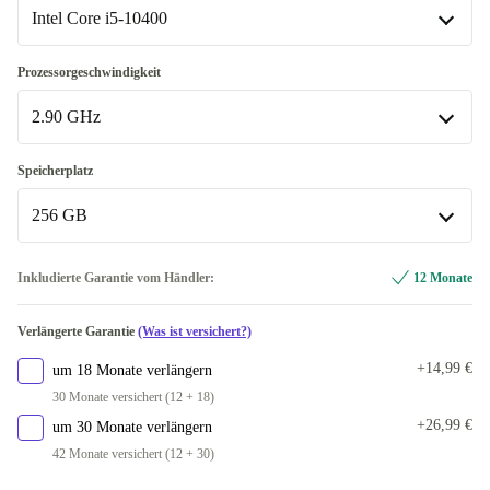
In anderen Kombinationen verfügbar
Intel Core i5-10400
DVD-ROM
+92,54 €
Intel Core i5-10400
Prozessorgeschwindigkeit
DVD-RW
+152,45 €
In anderen Kombinationen verfügbar
2.90 GHz
Intel Core i5-10500
+115,56 €
2.90 GHz
Speicherplatz
In anderen Kombinationen verfügbar
256 GB
3.10 GHz
+115,56 €
256 GB
Inkludierte Garantie vom Händler:
12 Monate
In anderen Kombinationen verfügbar
Verlängerte Garantie
(Was ist versichert?)
480 GB
+137,12 €
+14,99 €
um 18 Monate verlängern
500 GB
+138,46 €
30 Monate versichert (12 + 18)
+26,99 €
um 30 Monate verlängern
512 GB
+180,49 €
42 Monate versichert (12 + 30)