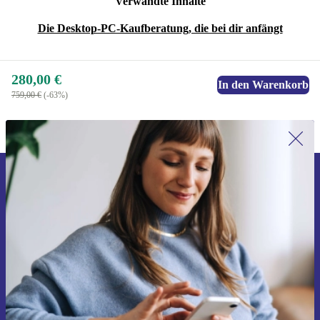
Verwandte Inhalte
Die Desktop-PC-Kaufberatung, die bei dir anfängt
280,00 €
In den Warenkorb
759,00 €
(-63%)
Erstmals zum Newsletter anmelden,
15 € sparen!
Verpasse kein Angebot mehr.
Gutschein anfordern