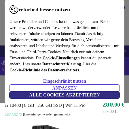
Hol dir die App
Download
refurbed besser nutzen
refurbed schnell und einfach nutzen
Unsere Produkte und Cookies haben etwas gemeinsam: Beide
werden wiederverwendet. Letztere hauptsächlich, um dir
relevantere Inhalte anzeigen zu können. Damit das richtig
funktioniert, würden wir gerne dein Browsing-Verhalten
analysieren und Inhalte und Werbung für dich personalisieren – mit
🎒 Back to school
Handys
Laptops
Tablets
Smartwatches
Zubehör
First- und Third-Party-Cookies. Natürlich nur mit deinem
Einverständnis. Die
Cookie-Einstellungen
kannst du jederzeit
💰 Extra -8% auf Samsung- und Google-Smartphones - Code:
ändern. Lies unsere
Datenschutzerklärung
. Lies die
ANDROID8 -
AGB
Cookie-Richtlinie des Datenverarbeiters
.
Eingeschränkt nutzen
Home
Produkte
Desktop PCs
Lenovo Desktops
ANPASSEN
Lenovo ThinkCentre M70s
ALLE COOKIES AKZEPTIEREN
280
,00 €
i5-10400 | 8 GB | 256 GB SSD | Win 11 Pro
759,00 €
(Bewertungen werden gesammelt)