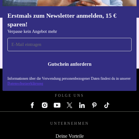
Informationen über die Verwendung personenbezogener Daten findest
du in unserer
Datenschutzerklärung
.
Erstmals zum Newsletter anmelden, 15 €
sparen!
Hol dir die refurbed-App
Verpasse kein Angebot mehr
Für iOS und Android
Gutschein anfordern
Informationen über die Verwendung personenbezogener Daten findest du in unserer
REFURBED ÖSTERREICH - RETHINK NEW.
Datenschutzerklärung
FOLGE UNS
UNTERNEHMEN
Deine Vorteile