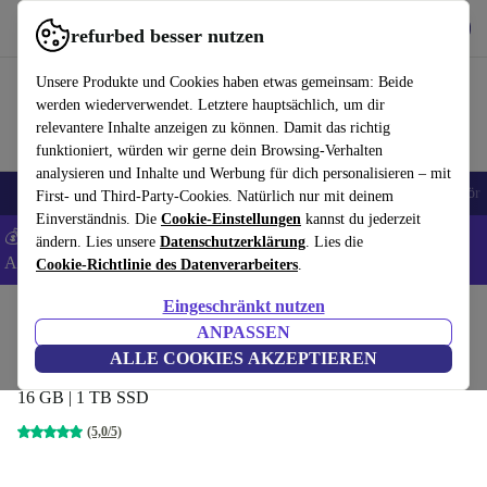
Hol dir die App
Download
refurbed besser nutzen
refurbed schnell und einfach nutzen
Unsere Produkte und Cookies haben etwas gemeinsam: Beide
werden wiederverwendet. Letztere hauptsächlich, um dir
relevantere Inhalte anzeigen zu können. Damit das richtig
funktioniert, würden wir gerne dein Browsing-Verhalten
analysieren und Inhalte und Werbung für dich personalisieren – mit
🎒 Back to school
Handys
Laptops
Tablets
Smartwatches
Zubehör
First- und Third-Party-Cookies. Natürlich nur mit deinem
Einverständnis. Die
Cookie-Einstellungen
kannst du jederzeit
💰 Extra -8% auf Samsung- und Google-Smartphones - Code:
ändern. Lies unsere
Datenschutzerklärung
. Lies die
ANDROID8 -
AGB
Cookie-Richtlinie des Datenverarbeiters
.
Eingeschränkt nutzen
Home
Produkte
Desktop PCs
Apple Mac
ANPASSEN
Apple Mac Mini 2023 M2
ALLE COOKIES AKZEPTIEREN
16 GB | 1 TB SSD
(5,0/5)