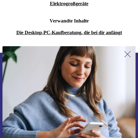
Elektrogroßgeräte
Verwandte Inhalte
Die Desktop-PC-Kaufberatung, die bei dir anfängt
Erstmals zum Newsletter anmelden,
15 € sparen!
Verpasse kein Angebot mehr.
Gutschein anfordern
Informationen über die Verwendung personenbezogener Daten findest
du in unserer
Datenschutzerklärung
.