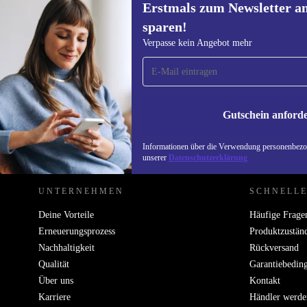
Erstmals zum Newsletter a
sparen!
Erstmals zum Newsletter
Verpasse kein Angebot mehr
anmelden, 15 € sparen!
Verpasse kein Angebot mehr.
Informatione
unserer
Date
Gutschein anford
REFURBED ÖSTERREICH - RETHINK NEW.
Informationen über die Verwendung personenbezog
unserer
Datenschutzerklärung
UNTERNEHMEN
SCHNELLE
Deine Vorteile
Häufige Frage
Erneuerungsprozess
Produktzustän
Nachhaltigkeit
Rückversand
Qualität
Garantiebedin
Über uns
Kontakt
Karriere
Händler werde