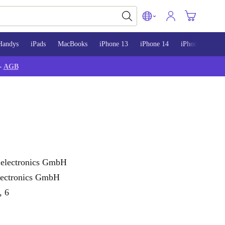
Handys
iPads
MacBooks
iPhone 13
iPhone 14
iPhone 15
-
AGB
electronics GmbH
lectronics GmbH
, 6