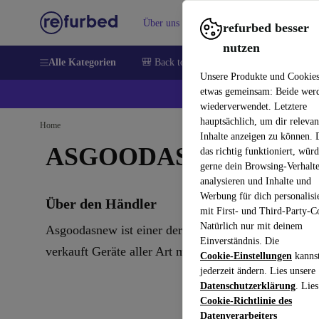
Über uns
Verkaufen
Hilfe
refurbed besser
nutzen
Alle Kategorien
🎒 Back to school
Handys
Laptops
Unsere Produkte und Cookie
etwas gemeinsam: Beide wer
💰 E
wiederverwendet. Letztere
hauptsächlich, um dir relevan
Home
Inhalte anzeigen zu können.
ASGOODASNEW
das richtig funktioniert, wür
gerne dein Browsing-Verhalt
analysieren und Inhalte und
Werbung für dich personalisi
Über den Händler
mit First- und Third-Party-C
Natürlich nur mit deinem
Asgoodasnew ist einer der größten Elektronikhändle
Einverständnis. Die
verkauft Geräte aller Art mit Fokus auf Apple Produ
Cookie-Einstellungen
kanns
jederzeit ändern. Lies unsere
Datenschutzerklärung
. Lies
Cookie-Richtlinie des
Datenverarbeiters