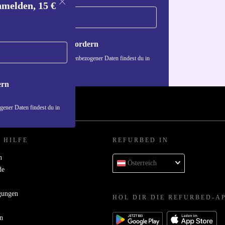
nmelden, 15 €
Gutschein anfordern
n über die Verwendung personenbezogener Daten findest du in
nschutzerklärung
.
ern
ener Daten findest du in
 HILFE
REFURBED IN
n
Österreich
de
gungen
HOL DIR DIE REFURBED-A
n