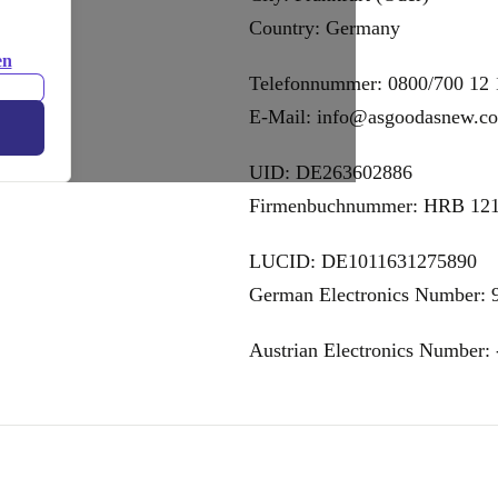
Country: Germany
en
Telefonnummer: 0800/700 12 
E-Mail: info@asgoodasnew.c
UID: DE263602886
Firmenbuchnummer: HRB 12
LUCID: DE1011631275890
German Electronics Number: 
Austrian Electronics Number: 