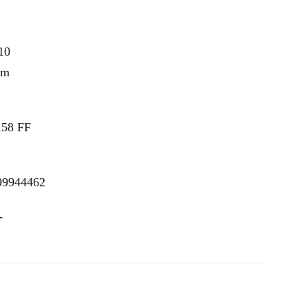
10
om
158 FF
99944462
-