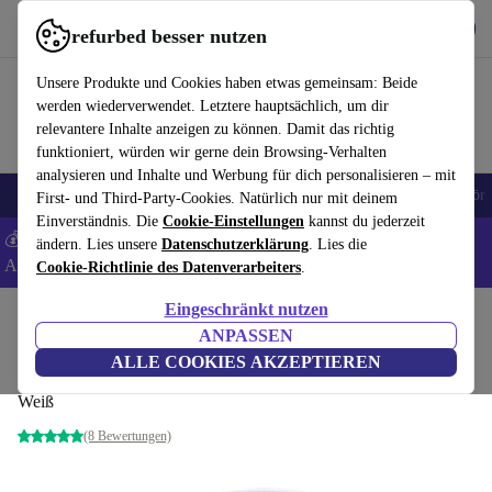
Hol dir die App
Download
refurbed besser nutzen
refurbed schnell und einfach nutzen
Unsere Produkte und Cookies haben etwas gemeinsam: Beide
werden wiederverwendet. Letztere hauptsächlich, um dir
relevantere Inhalte anzeigen zu können. Damit das richtig
funktioniert, würden wir gerne dein Browsing-Verhalten
analysieren und Inhalte und Werbung für dich personalisieren – mit
🎒 Back to school
Handys
Laptops
Tablets
Smartwatches
Zubehör
First- und Third-Party-Cookies. Natürlich nur mit deinem
Einverständnis. Die
Cookie-Einstellungen
kannst du jederzeit
💰 Extra -8% auf Samsung- und Google-Smartphones - Code:
ändern. Lies unsere
Datenschutzerklärung
. Lies die
ANDROID8 -
AGB
Cookie-Richtlinie des Datenverarbeiters
.
Eingeschränkt nutzen
Home
Produkte
Zubehör
Computer Zubehör
ANPASSEN
ZTE MC 801 5G Router
ALLE COOKIES AKZEPTIEREN
Weiß
(8 Bewertungen)