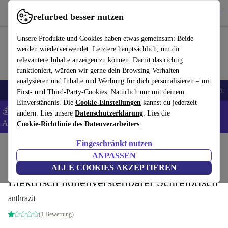
Hol dir die App
Download
refurbed besser nutzen
refurbed schnell und einfach nutzen
Unsere Produkte und Cookies haben etwas gemeinsam: Beide
werden wiederverwendet. Letztere hauptsächlich, um dir
relevantere Inhalte anzeigen zu können. Damit das richtig
funktioniert, würden wir gerne dein Browsing-Verhalten
analysieren und Inhalte und Werbung für dich personalisieren – mit
🎒 Back to school
Handys
Laptops
Tablets
Smartwatches
Zubehör
First- und Third-Party-Cookies. Natürlich nur mit deinem
Einverständnis. Die
Cookie-Einstellungen
kannst du jederzeit
💰 Extra -8% auf Samsung- und Google-Smartphones - Code:
ändern. Lies unsere
Datenschutzerklärung
. Lies die
ANDROID8 -
AGB
Cookie-Richtlinie des Datenverarbeiters
.
Eingeschränkt nutzen
Home
Produkte
Haushalt
Büromöbel
Schreibtische
ANPASSEN
Yaasa Desk Essential 160 x 80 cm -
ALLE COOKIES AKZEPTIEREN
Elektrisch höhenverstellbarer Schreibtisch
anthrazit
(1 Bewertung)