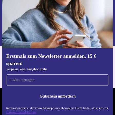
Gutschein anfordern
Informationen über die Verwendung personenbezogener Daten findest
du in unserer
Datenschutzerklärung
.
Erstmals zum Newsletter anmelden, 15 €
Hol dir die refurbed-App
sparen!
Für iOS und Android
Verpasse kein Angebot mehr
Gutschein anfordern
REFURBED ÖSTERREICH - RETHINK NEW.
Informationen über die Verwendung personenbezogener Daten findest du in unserer
FOLGE UNS
Datenschutzerklärung