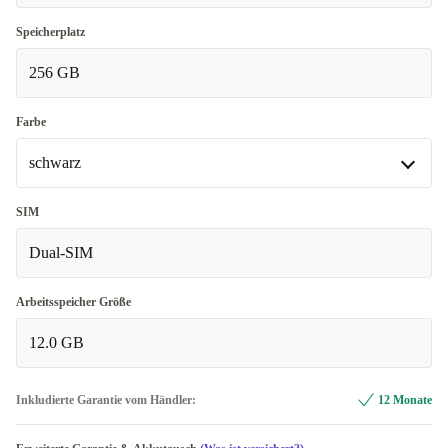
Speicherplatz
256 GB
Farbe
schwarz
schwarz
SIM
Dual-SIM
grün
+60,99 €
Arbeitsspeicher Größe
12.0 GB
Inkludierte Garantie vom Händler:
12 Monate