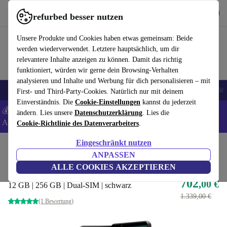
Hol dir die App
Download
refurbed besser nutzen
refurbed schnell und einfach nutzen
Unsere Produkte und Cookies haben etwas gemeinsam: Beide
werden wiederverwendet. Letztere hauptsächlich, um dir
relevantere Inhalte anzeigen zu können. Damit das richtig
funktioniert, würden wir gerne dein Browsing-Verhalten
analysieren und Inhalte und Werbung für dich personalisieren – mit
🎒 Back to school
Handys
Laptops
Tablets
Smartwatches
Zubehör
First- und Third-Party-Cookies. Natürlich nur mit deinem
Einverständnis. Die
Cookie-Einstellungen
kannst du jederzeit
💰 Extra -8% auf Samsung- und Google-Smartphones - Code:
ändern. Lies unsere
Datenschutzerklärung
. Lies die
ANDROID8 -
AGB
Cookie-Richtlinie des Datenverarbeiters
.
Eingeschränkt nutzen
Home
Produkte
Handys & Smartphones
Sony Handys
ANPASSEN
Xperia 1 V
ALLE COOKIES AKZEPTIEREN
702
,00 €
12 GB | 256 GB | Dual-SIM | schwarz
1.339,00 €
(1 Bewertung)