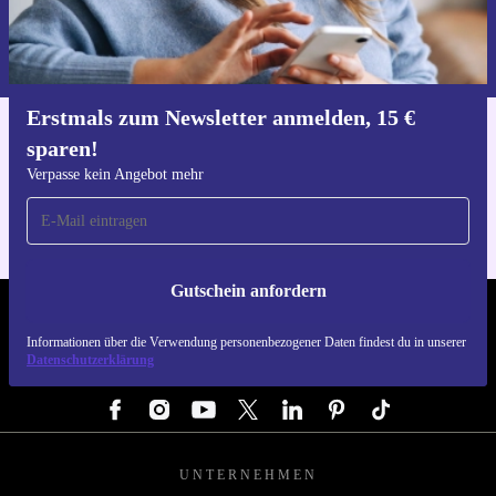
Gutschein anfordern
Informationen über die Verwendung personenbezogener Daten findest
du in unserer
Datenschutzerklärung
.
Erstmals zum Newsletter anmelden, 15 €
sparen!
Hol dir die refurbed-App
Für iOS und Android
Verpasse kein Angebot mehr
Gutschein anfordern
REFURBED ÖSTERREICH - RETHINK NEW.
Informationen über die Verwendung personenbezogener Daten findest du in unserer
Datenschutzerklärung
FOLGE UNS
UNTERNEHMEN