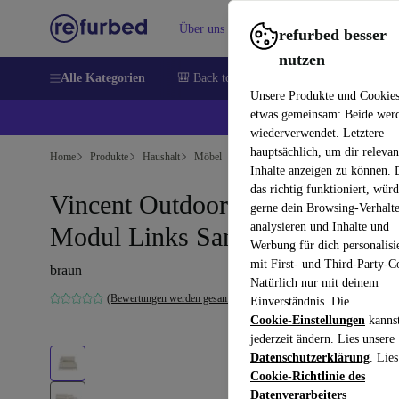
Über uns
Verkaufen
Hilfe
refurbed besser
nutzen
Alle Kategorien
🎒 Back to school
Handys
Laptops
Unsere Produkte und Cookie
etwas gemeinsam: Beide wer
💰 E
wiederverwendet. Letztere
hauptsächlich, um dir relevan
Home
Produkte
Haushalt
Möbel
Inhalte anzeigen zu können.
das richtig funktioniert, wür
Vincent Outdoor Chaiselongue
gerne dein Browsing-Verhalt
analysieren und Inhalte und
Modul Links Sandshell
Werbung für dich personalisi
mit First- und Third-Party-C
braun
Natürlich nur mit deinem
(Bewertungen werden gesammelt)
Einverständnis. Die
Cookie-Einstellungen
kanns
jederzeit ändern. Lies unsere
Datenschutzerklärung
. Lies
Cookie-Richtlinie des
Datenverarbeiters