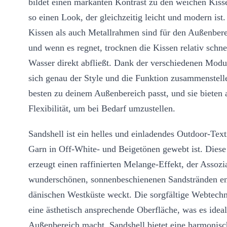
bildet einen markanten Kontrast zu den weichen Kiss
so einen Look, der gleichzeitig leicht und modern ist
Kissen als auch Metallrahmen sind für den Außenbere
und wenn es regnet, trocknen die Kissen relativ schne
Wasser direkt abfließt. Dank der verschiedenen Modul
sich genau der Style und die Funktion zusammenstell
besten zu deinem Außenbereich passt, und sie bieten 
Flexibilität, um bei Bedarf umzustellen.
Sandshell ist ein helles und einladendes Outdoor-Texti
Garn in Off-White- und Beigetönen gewebt ist. Dies
erzeugt einen raffinierten Melange-Effekt, der Assozi
wunderschönen, sonnenbeschienenen Sandstränden en
dänischen Westküste weckt. Die sorgfältige Webtechn
eine ästhetisch ansprechende Oberfläche, was es ideal
Außenbereich macht. Sandshell bietet eine harmonis