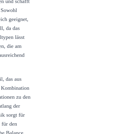
en und schafft
. Sowohl
ich geeignet,
ll, da das
typen lässt
en, die am
ausreichend
l, das aus
e Kombination
ationen zu den
tlang der
ik sorgt für
 für den
che Balance