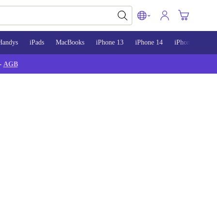
Handys
iPads
MacBooks
iPhone 13
iPhone 14
iPhone 15
-
AGB