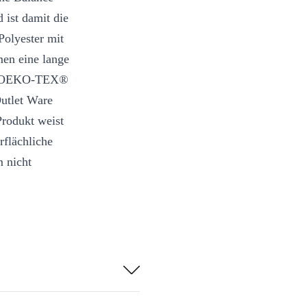
 ist damit die
Polyester mit
men eine lange
 den OEKO-TEX®
utlet Ware
Produkt weist
rflächliche
 nicht