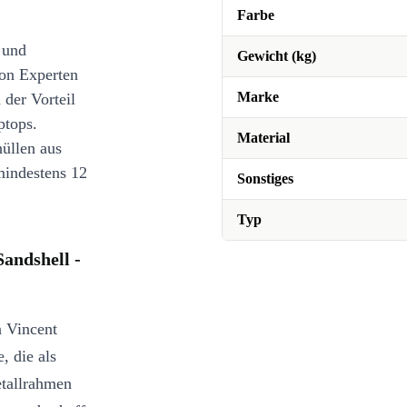
Farbe
 und
Gewicht (kg)
on Experten
Marke
 der Vorteil
ptops.
Material
üllen aus
mindestens 12
Sonstiges
Typ
andshell -
n Vincent
, die als
etallrahmen