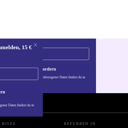
nmelden, 15 €
Gutschein anfordern
n über die Verwendung personenbezogener Daten findest du in
nschutzerklärung
.
ern
ener Daten findest du in
 HILFE
REFURBED IN