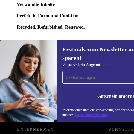
Verwandte Inhalte
Perfekt in Form und Funktion
Recycled. Refurbished. Renewed.
Erstmals zum Newsletter a
sparen!
Erstmals zum Newsletter
Verpasse kein Angebot mehr
anmelden, 15 € sparen!
Verpasse kein Angebot mehr.
Informatione
unserer
Date
Gutschein anford
REFURBED ÖSTERREICH - RETHINK NEW.
Informationen über die Verwendung personenbezog
unserer
Datenschutzerklärung
UNTERNEHMEN
SCHNELLE