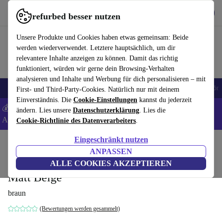
Hol dir die App
Download
refurbed besser nutzen
refurbed schnell und einfach nutzen
Unsere Produkte und Cookies haben etwas gemeinsam: Beide
werden wiederverwendet. Letztere hauptsächlich, um dir
relevantere Inhalte anzeigen zu können. Damit das richtig
funktioniert, würden wir gerne dein Browsing-Verhalten
analysieren und Inhalte und Werbung für dich personalisieren – mit
🎒 Back to school
Handys
Laptops
Tablets
Smartwatches
Zubehör
First- und Third-Party-Cookies. Natürlich nur mit deinem
Einverständnis. Die
Cookie-Einstellungen
kannst du jederzeit
💰 Extra -8% auf Samsung- und Google-Smartphones - Code:
ändern. Lies unsere
Datenschutzerklärung
. Lies die
ANDROID8 -
AGB
Cookie-Richtlinie des Datenverarbeiters
.
Eingeschränkt nutzen
Home
Produkte
Haushalt
Möbel
ANPASSEN
Vincent 1-Sitzer Modul Rechts Velour
ALLE COOKIES AKZEPTIEREN
Matt Beige
braun
(Bewertungen werden gesammelt)