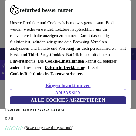
Hol dir die App
Download
refurbed besser nutzen
refurbed schnell und einfach nutzen
Unsere Produkte und Cookies haben etwas gemeinsam: Beide
werden wiederverwendet. Letztere hauptsächlich, um dir
relevantere Inhalte anzeigen zu können. Damit das richtig
funktioniert, würden wir gerne dein Browsing-Verhalten
analysieren und Inhalte und Werbung für dich personalisieren – mit
🎒 Back to school
Handys
Laptops
Tablets
Smartwatches
Zubehör
First- und Third-Party-Cookies. Natürlich nur mit deinem
Einverständnis. Die
Cookie-Einstellungen
kannst du jederzeit
💰 Extra -8% auf Samsung- und Google-Smartphones - Code:
ändern. Lies unsere
Datenschutzerklärung
. Lies die
ANDROID8 -
AGB
Cookie-Richtlinie des Datenverarbeiters
.
Eingeschränkt nutzen
Home
Produkte
Haushalt
Möbel
ANPASSEN
Verner Panton Easy Chair Dedar
ALLE COOKIES AKZEPTIEREN
Karandash 006 Blau
blau
(Bewertungen werden gesammelt)