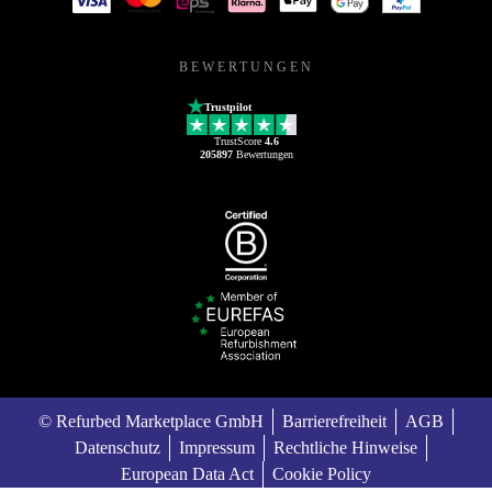
BEWERTUNGEN
Trustpilot
TrustScore
4.6
205897
Bewertungen
© Refurbed Marketplace GmbH
Barrierefreiheit
AGB
Datenschutz
Impressum
Rechtliche Hinweise
European Data Act
Cookie Policy