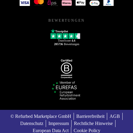
BEWERTUNGEN
Trustpilot
TrustScore
4.6
205736
Bewertungen
© Refurbed Marketplace GmbH
Barrierefreiheit
AGB
Datenschutz
Impressum
Rechtliche Hinweise
European Data Act
Cookie Policy