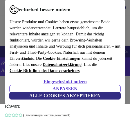
Hol dir die App
Download
refurbed besser nutzen
refurbed schnell und einfach nutzen
Unsere Produkte und Cookies haben etwas gemeinsam: Beide
werden wiederverwendet. Letztere hauptsächlich, um dir
relevantere Inhalte anzeigen zu können. Damit das richtig
funktioniert, würden wir gerne dein Browsing-Verhalten
analysieren und Inhalte und Werbung für dich personalisieren – mit
🎒 Back to school
Handys
Laptops
Tablets
Smartwatches
Zubehör
First- und Third-Party-Cookies. Natürlich nur mit deinem
Einverständnis. Die
Cookie-Einstellungen
kannst du jederzeit
💰 Extra -8% auf Samsung- und Google-Smartphones - Code:
ändern. Lies unsere
Datenschutzerklärung
. Lies die
ANDROID8 -
AGB
Cookie-Richtlinie des Datenverarbeiters
.
Eingeschränkt nutzen
Home
Produkte
Haushalt
Möbel
ANPASSEN
Utility SH760 Barstuhl Walnuss
ALLE COOKIES AKZEPTIEREN
schwarz
(Bewertungen werden gesammelt)