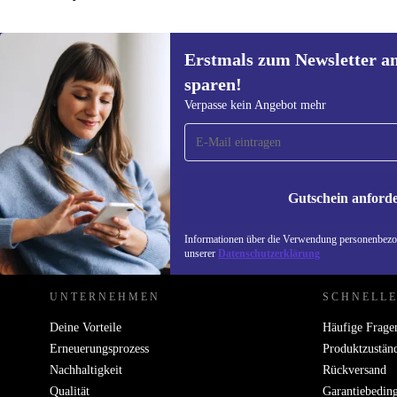
Erstmals zum Newsletter a
sparen!
Erstmals zum Newsletter
Verpasse kein Angebot mehr
anmelden, 15 € sparen!
Verpasse kein Angebot mehr.
Informatione
unserer
Date
Gutschein anford
REFURBED ÖSTERREICH - RETHINK NEW.
Informationen über die Verwendung personenbezog
unserer
Datenschutzerklärung
UNTERNEHMEN
SCHNELLE
Deine Vorteile
Häufige Frage
Erneuerungsprozess
Produktzustän
Nachhaltigkeit
Rückversand
Qualität
Garantiebedin