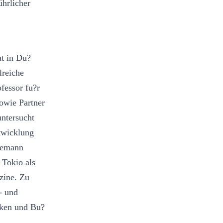
ührlicher
at in Du?
lreiche
ofessor fu?r
owie Partner
untersucht
twicklung
demann
 Tokio als
zine. Zu
- und
iken und Bu?