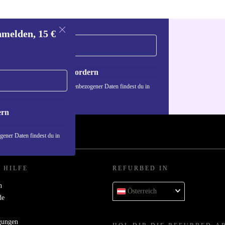
nmelden, 15 €
Gutschein anfordern
n über die Verwendung personenbezogener Daten findest du in
nschutzerklärung
.
ern
ener Daten findest du in
 HILFE
REFURBED IN
n
Österreich
de
gungen