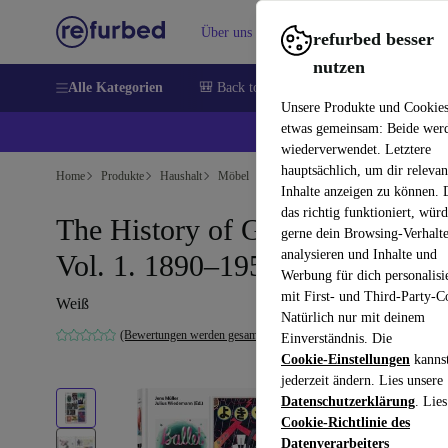
Über uns
Verkaufen
Hilfe
refurbed besser
nutzen
Alle Kategorien
🎒 Back to school
Handys
Laptops
Unsere Produkte und Cookie
etwas gemeinsam: Beide wer
💰 E
wiederverwendet. Letztere
hauptsächlich, um dir relevan
Home
Produkte
Haushalt
Möbel
Inhalte anzeigen zu können.
das richtig funktioniert, wür
The History of Graphic Design.
gerne dein Browsing-Verhalt
analysieren und Inhalte und
Vol. 1. 1890–1959
Werbung für dich personalisi
mit First- und Third-Party-C
Weiß
Natürlich nur mit deinem
(Bewertungen werden gesammelt)
Einverständnis. Die
Cookie-Einstellungen
kanns
jederzeit ändern. Lies unsere
Datenschutzerklärung
. Lies
Cookie-Richtlinie des
Datenverarbeiters