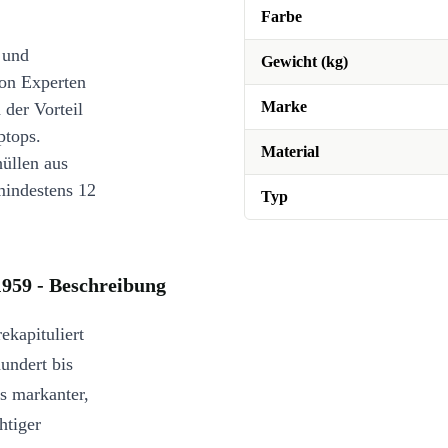
Farbe
 und
Gewicht (kg)
on Experten
Marke
 der Vorteil
ptops.
Material
üllen aus
mindestens 12
Typ
1959 - Beschreibung
ekapituliert
undert bis
s markanter,
htiger