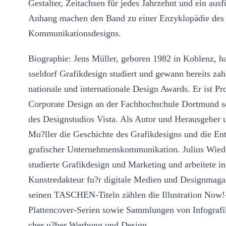
Gestalter, Zeitachsen für jedes Jahrzehnt und ein ausf
Anhang machen den Band zu einer Enzyklopädie des
Kommunikationsdesigns.
Biographie: Jens Müller, geboren 1982 in Koblenz, h
sseldorf Grafikdesign studiert und gewann bereits zah
nationale und internationale Design Awards. Er ist Pr
Corporate Design an der Fachhochschule Dortmund s
des Designstudios Vista. Als Autor und Herausgeber 
Mu?ller die Geschichte des Grafikdesigns und die En
grafischer Unternehmenskommunikation. Julius Wie
studierte Grafikdesign und Marketing und arbeitete in
Kunstredakteur fu?r digitale Medien und Designmaga
seinen TASCHEN-Titeln zählen die Illustration Now!
Plattencover-Serien sowie Sammlungen von Infograf
cher u?ber Werbung und Design.