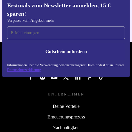
Erstmals zum Newsletter anmelden, 15 €
Hol dir die refurbed-App
sparen!
Für iOS und Android
Verpasse kein Angebot mehr
Gutschein anfordern
REFURBED ÖSTERREICH - RETHINK NEW.
Informationen über die Verwendung personenbezogener Daten findest du in unserer
FOLGE UNS
Datenschutzerklärung
UNTERNEHMEN
Deine Vorteile
Erneuerungsprozess
Nachhaltigkeit