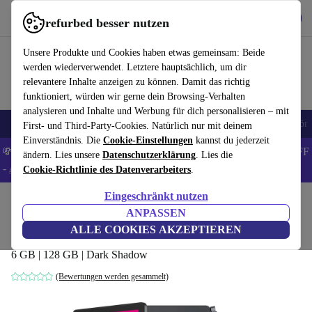
Hol dir die App
Download
refurbed besser nutzen
refurbed schnell und einfach nutzen
Unsere Produkte und Cookies haben etwas gemeinsam: Beide
werden wiederverwendet. Letztere hauptsächlich, um dir
relevantere Inhalte anzeigen zu können. Damit das richtig
funktioniert, würden wir gerne dein Browsing-Verhalten
analysieren und Inhalte und Werbung für dich personalisieren – mit
🎒 Back to school
Handys
Laptops
Tablets
Smartwatches
Zubehör
First- und Third-Party-Cookies. Natürlich nur mit deinem
Einverständnis. Die
Cookie-Einstellungen
kannst du jederzeit
💸Spare 8% EXTRA auf MacBooks und iPads – Code: BACK8OFF
ändern. Lies unsere
Datenschutzerklärung
. Lies die
-
AGB
Cookie-Richtlinie des Datenverarbeiters
.
Eingeschränkt nutzen
Home
Produkte
Tablets
ANPASSEN
Telekom T Tablet | 10.4-Zoll
ALLE COOKIES AKZEPTIEREN
6 GB | 128 GB | Dark Shadow
(Bewertungen werden gesammelt)