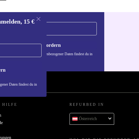
nmelden, 15 €
Gutschein anfordern
n über die Verwendung personenbezogener Daten findest du in
nschutzerklärung
.
ern
ener Daten findest du in
 HILFE
REFURBED IN
n
Österreich
de
gungen