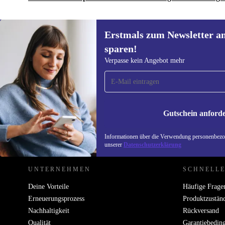
Erstmals zum Newsletter a
sparen!
Erstmals zum Newsletter
Verpasse kein Angebot mehr
anmelden, 15 € sparen!
Verpasse kein Angebot mehr.
Informatione
unserer
Date
Gutschein anford
REFURBED ÖSTERREICH - RETHINK NEW.
Informationen über die Verwendung personenbezog
unserer
Datenschutzerklärung
UNTERNEHMEN
SCHNELLE
Deine Vorteile
Häufige Frage
Erneuerungsprozess
Produktzustän
Nachhaltigkeit
Rückversand
Qualität
Garantiebedin