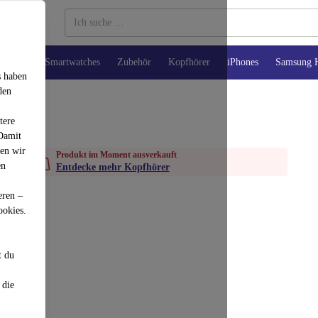
Tablets
Smartwatches
Zubehör
Kopfhörer
iPhones
Samsung 
s haben
den
tere
 Damit
den wir
Produkt im Moment ausverkauft
en
Entdecke mehr Kopfhörer
eren –
ookies.
t du
 die