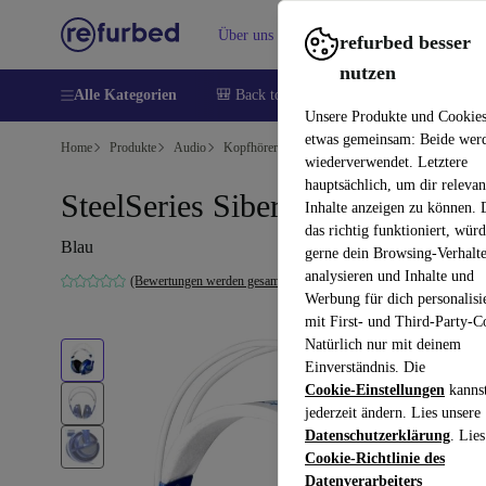
Über uns
Verkaufen
Hilfe
refurbed besser
nutzen
Alle Kategorien
🎒 Back to school
Handys
Laptops
Unsere Produkte und Cookie
etwas gemeinsam: Beide wer
Home
Produkte
Audio
Kopfhörer
wiederverwendet. Letztere
hauptsächlich, um dir relevan
SteelSeries Siberia V2
Inhalte anzeigen zu können.
das richtig funktioniert, wür
Blau
gerne dein Browsing-Verhalt
analysieren und Inhalte und
(Bewertungen werden gesammelt)
Werbung für dich personalisi
mit First- und Third-Party-C
Natürlich nur mit deinem
Einverständnis. Die
Cookie-Einstellungen
kanns
jederzeit ändern. Lies unsere
Datenschutzerklärung
. Lies
Cookie-Richtlinie des
Datenverarbeiters