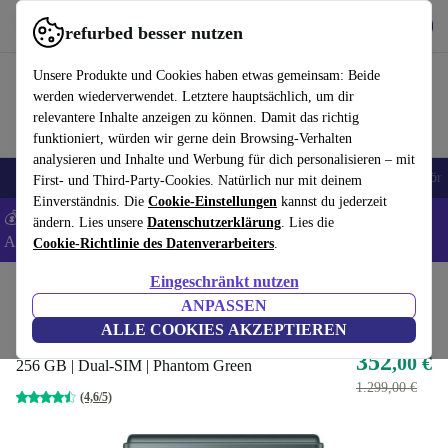
Hol dir die App
Download
refurbed besser nutzen
refurbed schnell und einfach nutzen
Unsere Produkte und Cookies haben etwas gemeinsam: Beide
werden wiederverwendet. Letztere hauptsächlich, um dir
relevantere Inhalte anzeigen zu können. Damit das richtig
funktioniert, würden wir gerne dein Browsing-Verhalten
analysieren und Inhalte und Werbung für dich personalisieren – mit
🎒 Back to school
Handys
Laptops
Tablets
Smartwatches
Zubehör
First- und Third-Party-Cookies. Natürlich nur mit deinem
Einverständnis. Die
Cookie-Einstellungen
kannst du jederzeit
💰 Extra -8% auf Samsung- und Google-Smartphones - Code:
ändern. Lies unsere
Datenschutzerklärung
. Lies die
ANDROID8 -
AGB
Cookie-Richtlinie des Datenverarbeiters
.
Eingeschränkt nutzen
Home
Produkte
Handys & Smartphones
Samsung Galaxy Handys
ANPASSEN
Samsung Galaxy Z Flip 3 5G
ALLE COOKIES AKZEPTIEREN
352
,00 €
256 GB | Dual-SIM | Phantom Green
1.299,00 €
(4,6/5)