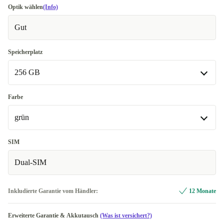
Optik wählen
(Info)
Gut
Speicherplatz
256 GB
256 GB
Farbe
In anderen Kombinationen verfügbar
grün
128 GB
+13,00 €
grün
SIM
In anderen Kombinationen verfügbar
Dual-SIM
violett
+13,00 €
Inkludierte Garantie vom Händler:
12 Monate
beige
+28,00 €
Erweiterte Garantie & Akkutausch
(Was ist versichert?)
grau
+28,00 €