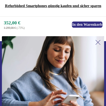
Refurbished Smartphones günstig kaufen und sicher sparen
352,00 €
In den Warenkorb
1.299,00 €
(-73%)
Erstmals zum Newsletter anmelden,
15 € sparen!
Verpasse kein Angebot mehr.
Gutschein anfordern
Informationen über die Verwendung personenbezogener Daten findest
du in unserer
Datenschutzerklärung
.