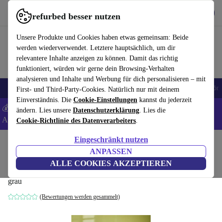
Hol dir die App
Download
refurbed besser nutzen
refurbed schnell und einfach nutzen
Unsere Produkte und Cookies haben etwas gemeinsam: Beide
werden wiederverwendet. Letztere hauptsächlich, um dir
relevantere Inhalte anzeigen zu können. Damit das richtig
funktioniert, würden wir gerne dein Browsing-Verhalten
analysieren und Inhalte und Werbung für dich personalisieren – mit
🎒 Back to school
Handys
Laptops
Tablets
Smartwatches
Zubehör
First- und Third-Party-Cookies. Natürlich nur mit deinem
Einverständnis. Die
Cookie-Einstellungen
kannst du jederzeit
💰 Extra -8% auf Samsung- und Google-Smartphones - Code:
ändern. Lies unsere
Datenschutzerklärung
. Lies die
ANDROID8 -
AGB
Cookie-Richtlinie des Datenverarbeiters
.
Eingeschränkt nutzen
Home
Produkte
Haushalt
Möbel
ANPASSEN
Rest Bürostuhl Dunkelgrau
ALLE COOKIES AKZEPTIEREN
grau
(Bewertungen werden gesammelt)