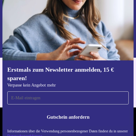
Gutschein anfordern
Informationen über die Verwendung personenbezogener Daten findest
du in unserer
Datenschutzerklärung
.
Erstmals zum Newsletter anmelden, 15 €
Hol dir die refurbed-App
sparen!
Für iOS und Android
Verpasse kein Angebot mehr
Gutschein anfordern
REFURBED ÖSTERREICH - RETHINK NEW.
Informationen über die Verwendung personenbezogener Daten findest du in unserer
FOLGE UNS