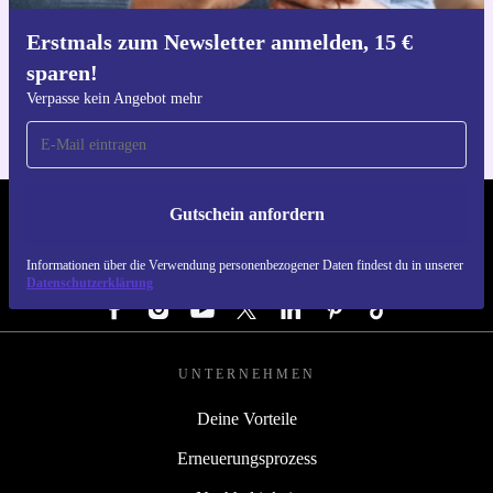
Erstmals zum Newsletter anmelden, 15 €
Hol dir die refurbed-App
sparen!
Für iOS und Android
Verpasse kein Angebot mehr
Gutschein anfordern
REFURBED ÖSTERREICH - RETHINK NEW.
Informationen über die Verwendung personenbezogener Daten findest du in unserer
FOLGE UNS
Datenschutzerklärung
UNTERNEHMEN
Deine Vorteile
Erneuerungsprozess