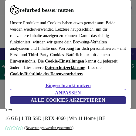
Hol dir die App
Download
refurbed besser nutzen
refurbed schnell und einfach nutzen
Unsere Produkte und Cookies haben etwas gemeinsam: Beide
werden wiederverwendet. Letztere hauptsächlich, um dir
relevantere Inhalte anzeigen zu können. Damit das richtig
funktioniert, würden wir gerne dein Browsing-Verhalten
analysieren und Inhalte und Werbung für dich personalisieren – mit
🎒 Back to school
Handys
Laptops
Tablets
Smartwatches
Zubehör
First- und Third-Party-Cookies. Natürlich nur mit deinem
Einverständnis. Die
Cookie-Einstellungen
kannst du jederzeit
🔥 Spare 5% EXTRA auf MacBooks und iPads – Code: MACPAD5
ändern. Lies unsere
Datenschutzerklärung
. Lies die
-
AGB
Cookie-Richtlinie des Datenverarbeiters
.
Eingeschränkt nutzen
Home
Produkte
Laptops
ANPASSEN
Razer Blade 14 2023 | Ryzen 9 7940HS |
ALLE COOKIES AKZEPTIEREN
14"
16 GB | 1 TB SSD | RTX 4060 | Win 11 Home | BE
(Bewertungen werden gesammelt)