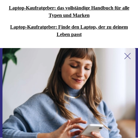
Laptop-Kaufratgeber: das vollständige Handbuch für alle
Typen und Marken
Laptop-Kaufratgeber: Finde den Laptop, der zu deinem
Leben passt
Erstmals zum Newsletter anmelden,
15 € sparen!
Verpasse kein Angebot mehr.
Gutschein anfordern
Informationen über die Verwendung personenbezogener Daten findest
du in unserer
Datenschutzerklärung
.