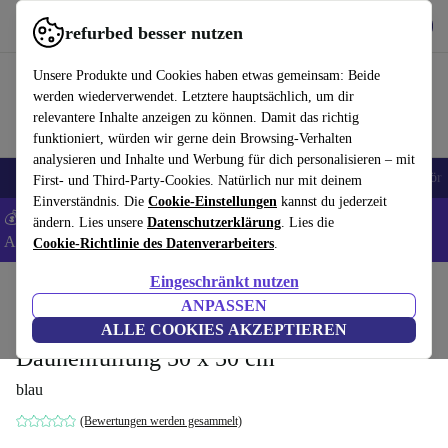
Hol dir die App
Download
refurbed besser nutzen
refurbed schnell und einfach nutzen
Unsere Produkte und Cookies haben etwas gemeinsam: Beide
werden wiederverwendet. Letztere hauptsächlich, um dir
relevantere Inhalte anzeigen zu können. Damit das richtig
funktioniert, würden wir gerne dein Browsing-Verhalten
analysieren und Inhalte und Werbung für dich personalisieren – mit
🎒 Back to school
Handys
Laptops
Tablets
Smartwatches
Zubehör
First- und Third-Party-Cookies. Natürlich nur mit deinem
Einverständnis. Die
Cookie-Einstellungen
kannst du jederzeit
💰 Extra -8% auf Samsung- und Google-Smartphones - Code:
ändern. Lies unsere
Datenschutzerklärung
. Lies die
ANDROID8 -
AGB
Cookie-Richtlinie des Datenverarbeiters
.
Eingeschränkt nutzen
Home
Produkte
Haushalt
Möbel
ANPASSEN
Posh Kissen Form Blue Grey mit
ALLE COOKIES AKZEPTIEREN
Daunenfüllung 50 x 50 cm
blau
(Bewertungen werden gesammelt)