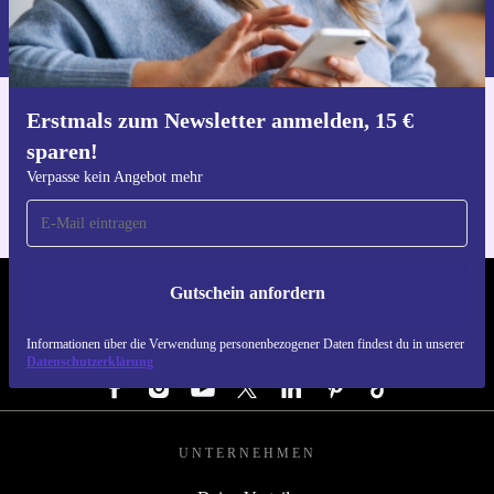
Informationen über die Verwendung personenbezogener Daten findest
du in unserer
Datenschutzerklärung
.
Erstmals zum Newsletter anmelden, 15 €
Hol dir die refurbed-App
sparen!
Für iOS und Android
Verpasse kein Angebot mehr
Gutschein anfordern
REFURBED ÖSTERREICH - RETHINK NEW.
Informationen über die Verwendung personenbezogener Daten findest du in unserer
FOLGE UNS
Datenschutzerklärung
UNTERNEHMEN