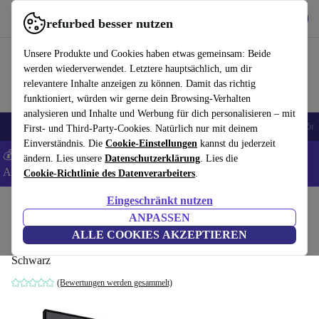
Hol dir die App
Download
refurbed besser nutzen
refurbed schnell und einfach nutzen
Unsere Produkte und Cookies haben etwas gemeinsam: Beide
werden wiederverwendet. Letztere hauptsächlich, um dir
relevantere Inhalte anzeigen zu können. Damit das richtig
funktioniert, würden wir gerne dein Browsing-Verhalten
analysieren und Inhalte und Werbung für dich personalisieren – mit
🎒 Back to school
Handys
Laptops
Tablets
Smartwatches
Zubehör
First- und Third-Party-Cookies. Natürlich nur mit deinem
Einverständnis. Die
Cookie-Einstellungen
kannst du jederzeit
💰 Extra -8% auf Samsung- und Google-Smartphones - Code:
ändern. Lies unsere
Datenschutzerklärung
. Lies die
ANDROID8 -
AGB
Cookie-Richtlinie des Datenverarbeiters
.
Eingeschränkt nutzen
Home
Produkte
Monitore
ANPASSEN
Philips P-line 349P7FUBEB | 34-Zoll
ALLE COOKIES AKZEPTIEREN
Schwarz
(Bewertungen werden gesammelt)