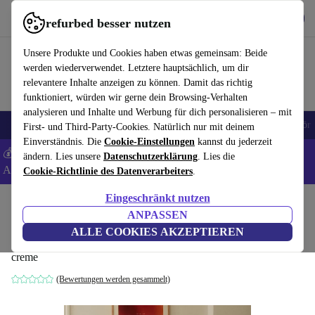
Hol dir die App
Download
refurbed besser nutzen
refurbed schnell und einfach nutzen
Unsere Produkte und Cookies haben etwas gemeinsam: Beide
werden wiederverwendet. Letztere hauptsächlich, um dir
relevantere Inhalte anzeigen zu können. Damit das richtig
funktioniert, würden wir gerne dein Browsing-Verhalten
analysieren und Inhalte und Werbung für dich personalisieren – mit
🎒 Back to school
Handys
Laptops
Tablets
Smartwatches
Zubehör
First- und Third-Party-Cookies. Natürlich nur mit deinem
Einverständnis. Die
Cookie-Einstellungen
kannst du jederzeit
💰 Extra -8% auf Samsung- und Google-Smartphones - Code:
ändern. Lies unsere
Datenschutzerklärung
. Lies die
ANDROID8 -
AGB
Cookie-Richtlinie des Datenverarbeiters
.
Eingeschränkt nutzen
Home
Produkte
Haushalt
Möbel
ANPASSEN
Paula Modul 1-Sitzer Rechts Maya Cream
ALLE COOKIES AKZEPTIEREN
creme
(Bewertungen werden gesammelt)