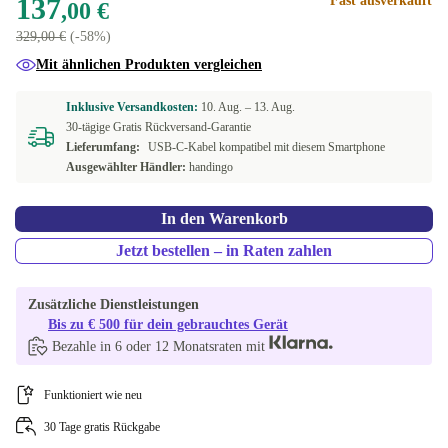
137
Fast ausverkauft
,00 €
329,00 €
(-58%)
Mit ähnlichen Produkten vergleichen
Inklusive Versandkosten:
10. Aug. –
13. Aug.
30-tägige Gratis Rückversand-Garantie
Lieferumfang:
USB-C-Kabel kompatibel mit diesem Smartphone
Ausgewählter Händler:
handingo
In den Warenkorb
Jetzt bestellen – in Raten zahlen
Zusätzliche Dienstleistungen
Bis zu € 500 für dein gebrauchtes Gerät
Bezahle in 6 oder 12 Monatsraten mit
Funktioniert wie neu
30 Tage gratis Rückgabe