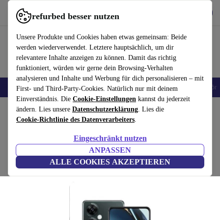
Hol dir die App
Download
refurbed besser nutzen
refurbed schnell und einfach nutzen
Unsere Produkte und Cookies haben etwas gemeinsam: Beide
werden wiederverwendet. Letztere hauptsächlich, um dir
relevantere Inhalte anzeigen zu können. Damit das richtig
funktioniert, würden wir gerne dein Browsing-Verhalten
analysieren und Inhalte und Werbung für dich personalisieren – mit
🎒 Back to school
Handys
Laptops
Tablets
Smartwatches
Zubehör
First- und Third-Party-Cookies. Natürlich nur mit deinem
Einverständnis. Die
Cookie-Einstellungen
kannst du jederzeit
Home
ändern. Lies unsere
Produkte
Handys & Smartphones
Datenschutzerklärung
OnePlus Handys
. Lies die
Cookie-Richtlinie des Datenverarbeiters
.
OnePlus Nord CE 3 Lite
Eingeschränkt nutzen
137
,00 €
8 GB | 128 GB | Chromatic Gray
ANPASSEN
329,00 €
ALLE COOKIES AKZEPTIEREN
(6 Bewertungen)