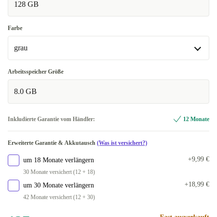
128 GB
Farbe
grau
grau
Arbeitsspeicher Größe
8.0 GB
grün
+14,63 €
Inkludierte Garantie vom Händler:
12 Monate
Erweiterte Garantie & Akkutausch
(Was ist versichert?)
+9,99 €
um 18 Monate verlängern
30 Monate versichert (12 + 18)
+18,99 €
um 30 Monate verlängern
42 Monate versichert (12 + 30)