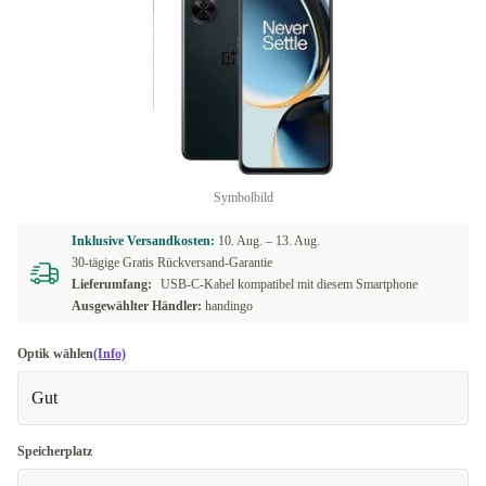
Symbolbild
Inklusive Versandkosten:
10. Aug. –
13. Aug.
30-tägige Gratis Rückversand-Garantie
Lieferumfang:
USB-C-Kabel kompatibel mit diesem Smartphone
Ausgewählter Händler:
handingo
Optik wählen
(Info)
Gut
Speicherplatz