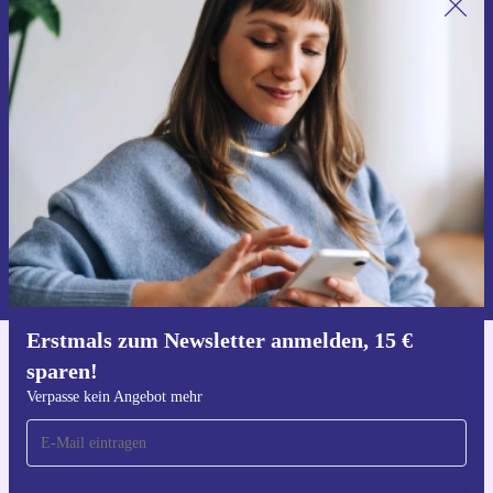
Erstmals zum Newsletter anmelden,
15 € sparen!
Verpasse kein Angebot mehr.
Gutschein anfordern
Informationen über die Verwendung personenbezogener Daten findest
du in unserer
Datenschutzerklärung
.
Erstmals zum Newsletter anmelden, 15 €
sparen!
Hol dir die refurbed-App
Für iOS und Android
Verpasse kein Angebot mehr