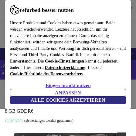
Hol dir die App
Download
refurbed besser nutzen
refurbed schnell und einfach nutzen
Unsere Produkte und Cookies haben etwas gemeinsam: Beide
werden wiederverwendet. Letztere hauptsächlich, um dir
relevantere Inhalte anzeigen zu können. Damit das richtig
funktioniert, würden wir gerne dein Browsing-Verhalten
analysieren und Inhalte und Werbung für dich personalisieren – mit
🎒 Back to school
Handys
Laptops
Tablets
Smartwatches
Zubehör
First- und Third-Party-Cookies. Natürlich nur mit deinem
Einverständnis. Die
Cookie-Einstellungen
kannst du jederzeit
💰 Extra -8% auf Samsung- und Google-Smartphones - Code:
ändern. Lies unsere
Datenschutzerklärung
. Lies die
ANDROID8 -
AGB
Cookie-Richtlinie des Datenverarbeiters
.
Eingeschränkt nutzen
Home
Produkte
Zubehör
Computer Zubehör
Computer Komponenten
Grafik
ANPASSEN
MSI Radeon RX 6600 Armor 8G
ALLE COOKIES AKZEPTIEREN
8 GB GDDR6
(Bewertungen werden gesammelt)