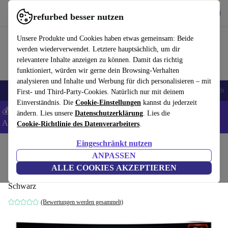
Hol dir die App
Download
refurbed besser nutzen
refurbed schnell und einfach nutzen
Unsere Produkte und Cookies haben etwas gemeinsam: Beide
werden wiederverwendet. Letztere hauptsächlich, um dir
relevantere Inhalte anzeigen zu können. Damit das richtig
funktioniert, würden wir gerne dein Browsing-Verhalten
analysieren und Inhalte und Werbung für dich personalisieren – mit
🎒 Back to school
Handys
Laptops
Tablets
Smartwatches
Zubehör
First- und Third-Party-Cookies. Natürlich nur mit deinem
Einverständnis. Die
Cookie-Einstellungen
kannst du jederzeit
💰 Extra -8% auf Samsung- und Google-Smartphones - Code:
ändern. Lies unsere
Datenschutzerklärung
. Lies die
ANDROID8 -
AGB
Cookie-Richtlinie des Datenverarbeiters
.
Eingeschränkt nutzen
Home
Produkte
Monitore
ANPASSEN
MSI MPG Artymis 343CQR | 34"
ALLE COOKIES AKZEPTIEREN
Schwarz
(Bewertungen werden gesammelt)