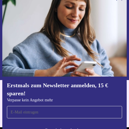
Erstmals zum Newsletter anmelden,
15 € sparen!
Verpasse kein Angebot mehr.
Gutschein anfordern
Informationen über die Verwendung personenbezogener Daten findest
du in unserer
Datenschutzerklärung
.
Erstmals zum Newsletter anmelden, 15 €
sparen!
Hol dir die refurbed-App
Für iOS und Android
Verpasse kein Angebot mehr