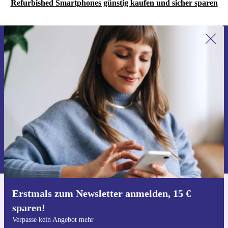
Refurbished Smartphones günstig kaufen und sicher sparen
Erstmals zum Newsletter anmelden,
15 € sparen!
Verpasse kein Angebot mehr.
Gutschein anfordern
Informationen über die Verwendung personenbezogener Daten findest
du in unserer
Datenschutzerklärung
.
Erstmals zum Newsletter anmelden, 15 €
Hol dir die refurbed-App
sparen!
Für iOS und Android
Verpasse kein Angebot mehr