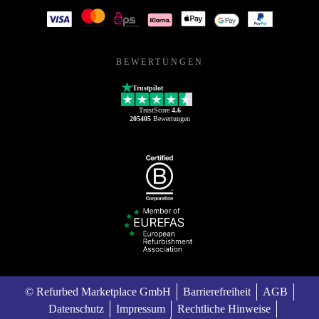
BEWERTUNGEN
Trustpilot
TrustScore
4.6
205405
Bewertungen
© Refurbed Marketplace GmbH
Barrierefreiheit
AGB
Datenschutz
Impressum
Rechtliche Hinweise