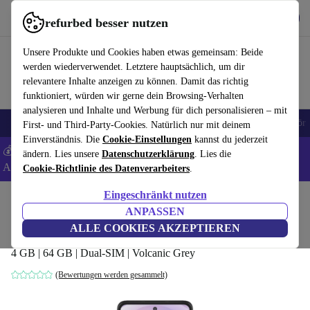
Hol dir die App
Download
refurbed besser nutzen
refurbed schnell und einfach nutzen
Unsere Produkte und Cookies haben etwas gemeinsam: Beide
werden wiederverwendet. Letztere hauptsächlich, um dir
relevantere Inhalte anzeigen zu können. Damit das richtig
funktioniert, würden wir gerne dein Browsing-Verhalten
analysieren und Inhalte und Werbung für dich personalisieren – mit
🎒 Back to school
Handys
Laptops
Tablets
Smartwatches
Zubehör
First- und Third-Party-Cookies. Natürlich nur mit deinem
Einverständnis. Die
Cookie-Einstellungen
kannst du jederzeit
💰 Extra -8% auf Samsung- und Google-Smartphones - Code:
ändern. Lies unsere
Datenschutzerklärung
. Lies die
ANDROID8 -
AGB
Cookie-Richtlinie des Datenverarbeiters
.
Eingeschränkt nutzen
Home
Produkte
Handys & Smartphones
Motorola Handys
ANPASSEN
Motorola Moto G 5G
ALLE COOKIES AKZEPTIEREN
4 GB | 64 GB | Dual-SIM | Volcanic Grey
(Bewertungen werden gesammelt)