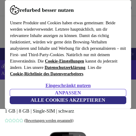
Hol dir die App
Download
refurbed besser nutzen
refurbed schnell und einfach nutzen
Unsere Produkte und Cookies haben etwas gemeinsam: Beide
werden wiederverwendet. Letztere hauptsächlich, um dir
relevantere Inhalte anzeigen zu können. Damit das richtig
funktioniert, würden wir gerne dein Browsing-Verhalten
analysieren und Inhalte und Werbung für dich personalisieren – mit
🎒 Back to school
Handys
Laptops
Tablets
Smartwatches
Zubehör
First- und Third-Party-Cookies. Natürlich nur mit deinem
Einverständnis. Die
Cookie-Einstellungen
kannst du jederzeit
💰 Extra -8% auf Samsung- und Google-Smartphones - Code:
ändern. Lies unsere
Datenschutzerklärung
. Lies die
ANDROID8 -
AGB
Cookie-Richtlinie des Datenverarbeiters
.
Eingeschränkt nutzen
Home
Produkte
Handys & Smartphones
Motorola Handys
ANPASSEN
Motorola Moto G (3. Gen.)
ALLE COOKIES AKZEPTIEREN
1 GB | 8 GB | Single-SIM | schwarz
(Bewertungen werden gesammelt)