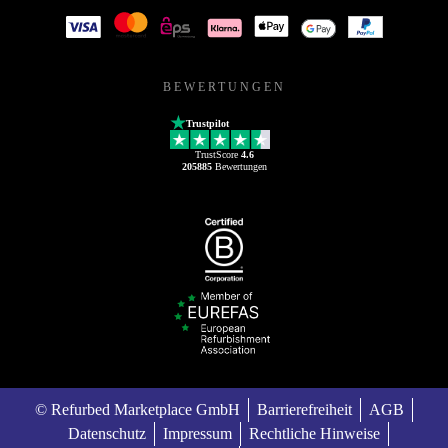
BEWERTUNGEN
Trustpilot
TrustScore
4.6
205885
Bewertungen
© Refurbed Marketplace GmbH
Barrierefreiheit
AGB
Datenschutz
Impressum
Rechtliche Hinweise