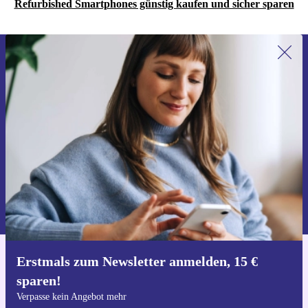
Refurbished Smartphones günstig kaufen und sicher sparen
Erstmals zum Newsletter anmelden,
15 € sparen!
Verpasse kein Angebot mehr.
Gutschein anfordern
Informationen über die Verwendung personenbezogener Daten findest
du in unserer
Datenschutzerklärung
.
Erstmals zum Newsletter anmelden, 15 €
Hol dir die refurbed-App
sparen!
Für iOS und Android
Verpasse kein Angebot mehr