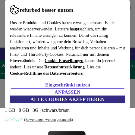
Hol dir die App
Download
refurbed besser nutzen
refurbed schnell und einfach nutzen
Unsere Produkte und Cookies haben etwas gemeinsam: Beide
werden wiederverwendet. Letztere hauptsächlich, um dir
relevantere Inhalte anzeigen zu können. Damit das richtig
funktioniert, würden wir gerne dein Browsing-Verhalten
analysieren und Inhalte und Werbung für dich personalisieren – mit
🎒 Back to school
Handys
Laptops
Tablets
Smartwatches
Zubehör
First- und Third-Party-Cookies. Natürlich nur mit deinem
Einverständnis. Die
Cookie-Einstellungen
kannst du jederzeit
🔥 Spare 5% EXTRA auf MacBooks und iPads – Code: MACPAD5
ändern. Lies unsere
Datenschutzerklärung
. Lies die
-
AGB
Cookie-Richtlinie des Datenverarbeiters
.
Eingeschränkt nutzen
Home
Produkte
Tablets
ANPASSEN
Medion LifeTab E6912 | 7-Zoll
ALLE COOKIES AKZEPTIEREN
1 GB | 8 GB | 3G | schwarz/braun
(Bewertungen werden gesammelt)