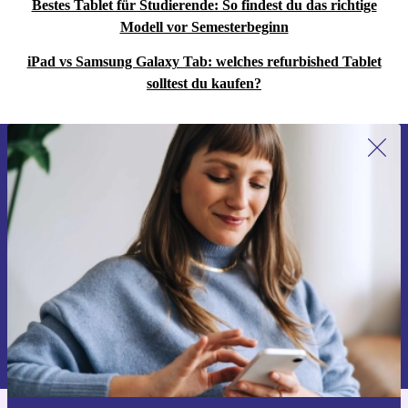
Bestes Tablet für Studierende: So findest du das richtige
Modell vor Semesterbeginn
iPad vs Samsung Galaxy Tab: welches refurbished Tablet
solltest du kaufen?
Erstmals zum Newsletter anmelden,
15 € sparen!
Verpasse kein Angebot mehr.
Gutschein anfordern
Informationen über die Verwendung personenbezogener Daten findest
du in unserer
Datenschutzerklärung
.