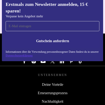
Erstmals zum Newsletter anmelden, 15 €
Hol dir die refurbed-App
sparen!
Für iOS und Android
Verpasse kein Angebot mehr
Gutschein anfordern
REFURBED ÖSTERREICH - RETHINK NEW.
Informationen über die Verwendung personenbezogener Daten findest du in unserer
FOLGE UNS
Datenschutzerklärung
UNTERNEHMEN
Deine Vorteile
Erneuerungsprozess
Nachhaltigkeit