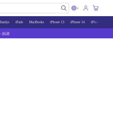
Handys
iPads
MacBooks
iPhone 13
iPhone 14
iPhone 15
-
AGB