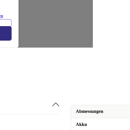
en
Abmessungen
Akku