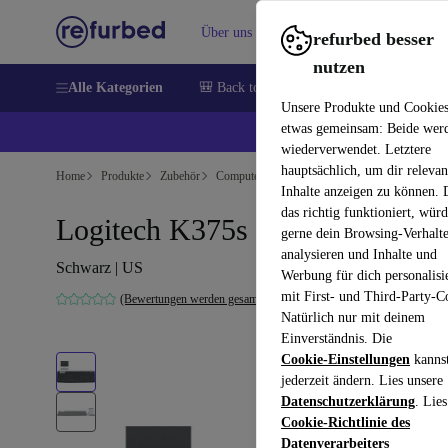
Über uns
Verkaufen
Hilfe
refurbed besser
nutzen
Alle Kategorien
🎒 Back to school
Handys
Laptops
Unsere Produkte und Cookie
etwas gemeinsam: Beide wer
💰 E
wiederverwendet. Letztere
hauptsächlich, um dir relevan
Home
Produkte
Zubehör
Computer Zubehör
Tastaturen
Inhalte anzeigen zu können.
das richtig funktioniert, wür
Logitech K375s
gerne dein Browsing-Verhalt
analysieren und Inhalte und
Schwarz | US
Werbung für dich personalisi
mit First- und Third-Party-C
(Bewertungen werden gesammelt)
Natürlich nur mit deinem
Einverständnis. Die
Cookie-Einstellungen
kanns
jederzeit ändern. Lies unsere
Datenschutzerklärung
. Lies
Cookie-Richtlinie des
Datenverarbeiters