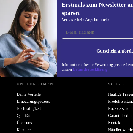
Erstmals zum Newsletter a
sparen!
Erstmals zum Newsletter
Verpasse kein Angebot mehr
anmelden, 15 € sparen!
Verpasse kein Angebot mehr.
Informatione
unserer
Date
Gutschein anford
REFURBED ÖSTERREICH - RETHINK NEW.
Informationen über die Verwendung personenbezog
unserer
Datenschutzerklärung
UNTERNEHMEN
SCHNELLE
Deine Vorteile
Häufige Frage
Erneuerungsprozess
Produktzustän
Nachhaltigkeit
Rückversand
Qualität
Garantiebedin
Über uns
Kontakt
Karriere
Händler werde