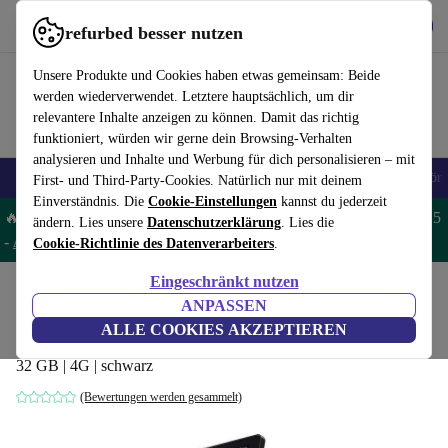
Hol dir die App
Download
refurbed besser nutzen
refurbed schnell und einfach nutzen
Unsere Produkte und Cookies haben etwas gemeinsam: Beide
werden wiederverwendet. Letztere hauptsächlich, um dir
relevantere Inhalte anzeigen zu können. Damit das richtig
funktioniert, würden wir gerne dein Browsing-Verhalten
analysieren und Inhalte und Werbung für dich personalisieren – mit
🎒 Back to school
Handys
Laptops
Tablets
Smartwatches
Zubehör
First- und Third-Party-Cookies. Natürlich nur mit deinem
Einverständnis. Die
Cookie-Einstellungen
kannst du jederzeit
🔥 Spare 5% EXTRA auf MacBooks und iPads – Code: MACPAD5
ändern. Lies unsere
Datenschutzerklärung
. Lies die
-
AGB
Cookie-Richtlinie des Datenverarbeiters
.
Eingeschränkt nutzen
Home
Produkte
Tablets
ANPASSEN
Lenovo Yoga Tab 3 Plus 10
ALLE COOKIES AKZEPTIEREN
32 GB | 4G | schwarz
(Bewertungen werden gesammelt)