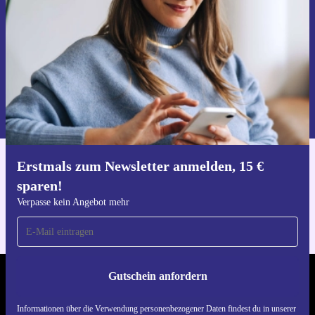
Gutschein anfordern
Informationen über die Verwendung personenbezogener Daten findest
du in unserer
Datenschutzerklärung
.
Erstmals zum Newsletter anmelden, 15 €
Hol dir die refurbed-App
sparen!
Für iOS und Android
Verpasse kein Angebot mehr
Gutschein anfordern
REFURBED ÖSTERREICH - RETHINK NEW.
Informationen über die Verwendung personenbezogener Daten findest du in unserer