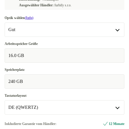
Ausgewählter Händler:
furbify s.r.o.
Optik wählen
(Info)
Gut
Gut
Arbeitsspeicher Größe
16.0 GB
Sehr gut
+21,23 €
Exzellent
+63,69 €
Speicherplatz
240 GB
Tastaturlayout
DE (QWERTZ)
DE (QWERTZ)
Inkludierte Garantie vom Händler:
12 Monate