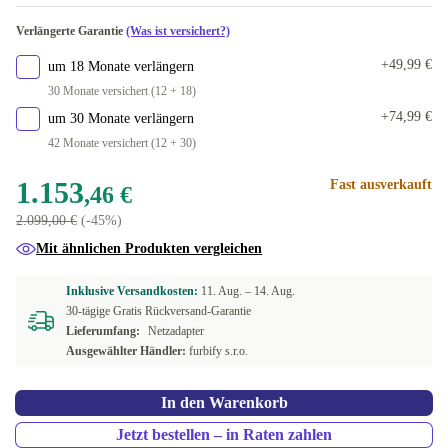
US (QWERTY)
Verlängerte Garantie
(Was ist versichert?)
+49,99 €
um 18 Monate verlängern
30 Monate versichert (12 + 18)
+74,99 €
um 30 Monate verlängern
42 Monate versichert (12 + 30)
1.153
Fast ausverkauft
,46 €
2.099,00 €
(-45%)
Mit ähnlichen Produkten vergleichen
Inklusive Versandkosten:
11. Aug. –
14. Aug.
30-tägige Gratis Rückversand-Garantie
Lieferumfang:
Netzadapter
Ausgewählter Händler:
furbify s.r.o.
In den Warenkorb
Jetzt bestellen – in Raten zahlen