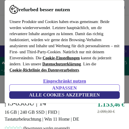
Hol dir die App
Download
refurbed besser nutzen
refurbed schnell und einfach nutzen
Unsere Produkte und Cookies haben etwas gemeinsam: Beide
werden wiederverwendet. Letztere hauptsächlich, um dir
relevantere Inhalte anzeigen zu können. Damit das richtig
funktioniert, würden wir gerne dein Browsing-Verhalten
analysieren und Inhalte und Werbung für dich personalisieren – mit
🎒 Back to school
Handys
Laptops
Tablets
Smartwatches
Zubehör
First- und Third-Party-Cookies. Natürlich nur mit deinem
Einverständnis. Die
Cookie-Einstellungen
kannst du jederzeit
🔥 Spare 5% EXTRA auf MacBooks und iPads – Code: MACPAD5
ändern. Lies unsere
Datenschutzerklärung
. Lies die
-
AGB
Cookie-Richtlinie des Datenverarbeiters
.
Eingeschränkt nutzen
Home
Produkte
Laptops
Lenovo Laptops
ANPASSEN
Lenovo ThinkPad X1 Yoga G7
ALLE COOKIES AKZEPTIEREN
| i5-8365U | 14"
1.153
,46 €
2.099,00 €
16 GB | 240 GB SSD | FHD |
Tastaturbeleuchtung | Win 11 Home | DE
(Bewertungen werden gesammelt)