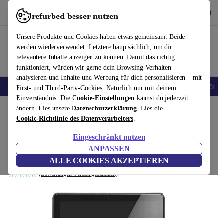
Hol dir die App
Download
refurbed besser nutzen
refurbed schnell und einfach nutzen
Unsere Produkte und Cookies haben etwas gemeinsam: Beide
werden wiederverwendet. Letztere hauptsächlich, um dir
relevantere Inhalte anzeigen zu können. Damit das richtig
funktioniert, würden wir gerne dein Browsing-Verhalten
analysieren und Inhalte und Werbung für dich personalisieren – mit
🎒 Back to school
Handys
Laptops
Tablets
Smartwatches
Zubehör
First- und Third-Party-Cookies. Natürlich nur mit deinem
Einverständnis. Die
Cookie-Einstellungen
kannst du jederzeit
Home
ändern. Lies unsere
Produkte
Laptops
Datenschutzerklärung
Lenovo Laptops
. Lies die
Cookie-Richtlinie des Datenverarbeiters
.
Lenovo Thinkpad Yoga 11E | N3150 |
Eingeschränkt nutzen
11.6"
ANPASSEN
4 GB | 16 GB eMMC | Chrome OS | DE
ALLE COOKIES AKZEPTIEREN
(Bewertungen werden gesammelt)