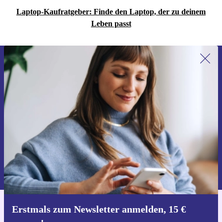
Laptop-Kaufratgeber: Finde den Laptop, der zu deinem
Leben passt
Erstmals zum Newsletter anmelden,
15 € sparen!
Verpasse kein Angebot mehr.
Gutschein anfordern
Informationen über die Verwendung personenbezogener Daten findest
du in unserer
Datenschutzerklärung
.
Erstmals zum Newsletter anmelden, 15 €
Hol dir die refurbed-App