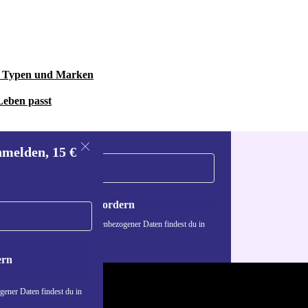
le Typen und Marken
Leben passt
nmelden, 15 €
Gutschein anfordern
n über die Verwendung personenbezogener Daten findest du in
nschutzerklärung
.
ern
ener Daten findest du in