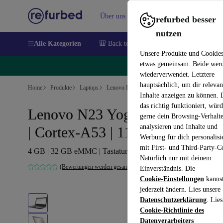
Über uns
Verkaufen
Hilfe
refurbed besser
nutzen
Alle Kategorien
🎒 Back to school
Handys
Laptops
Unsere Produkte und Cookie
etwas gemeinsam: Beide wer
🔥
wiederverwendet. Letztere
hauptsächlich, um dir relevan
Home
Produkte
Laptops
Lenovo Laptops
Inhalte anzeigen zu können.
das richtig funktioniert, wür
Lenovo N23 Yoga Chromebook
gerne dein Browsing-Verhalt
analysieren und Inhalte und
| Cortex-A53 | 11.6"
Werbung für dich personalisi
mit First- und Third-Party-C
4 GB | 32 GB eMMC | Tastaturbeleuchtung | Chrome OS | S
Natürlich nur mit deinem
(Bewertungen werden gesammelt)
Einverständnis. Die
Cookie-Einstellungen
kanns
jederzeit ändern. Lies unsere
Datenschutzerklärung
. Lies
Cookie-Richtlinie des
Datenverarbeiters