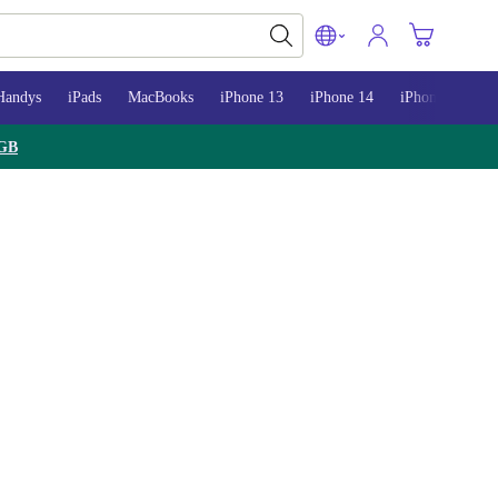
Handys
iPads
MacBooks
iPhone 13
iPhone 14
iPhone 15
GB