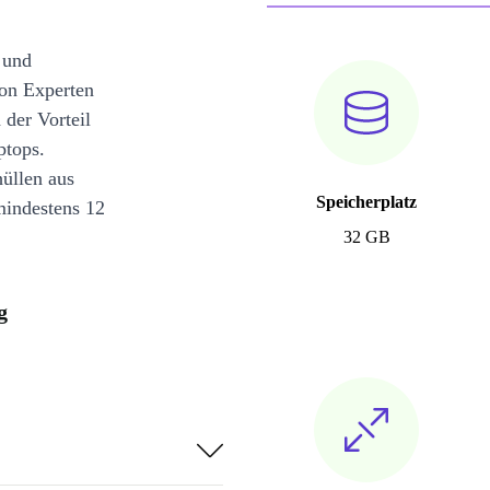
 und
on Experten
 der Vorteil
ptops.
üllen aus
Speicherplatz
mindestens 12
32 GB
g