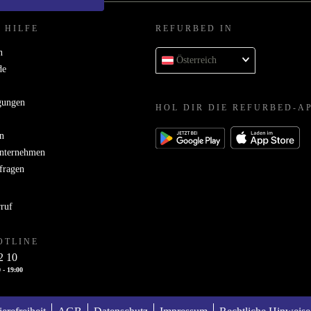
 HILFE
REFURBED IN
n
Österreich
de
gungen
HOL DIR DIE REFURBED-A
n
Unternehmen
bfragen
rruf
OTLINE
2 10
 - 19:00