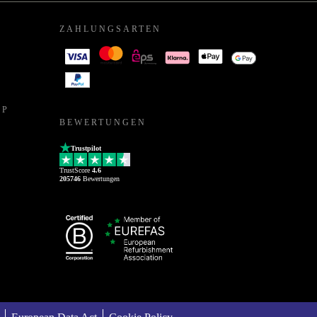
ZAHLUNGSARTEN
PP
BEWERTUNGEN
Trustpilot
TrustScore
4.6
205746
Bewertungen