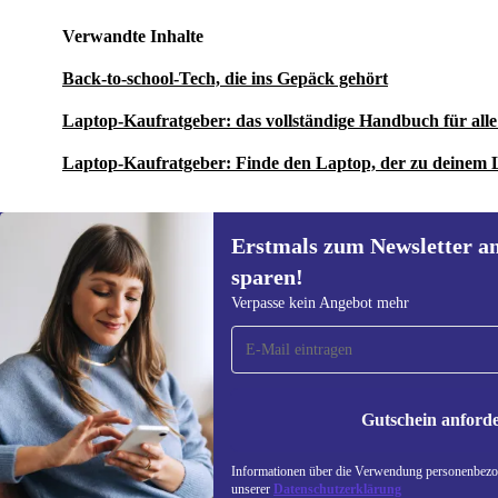
Verwandte Inhalte
Back-to-school-Tech, die ins Gepäck gehört
Laptop-Kaufratgeber: das vollständige Handbuch für al
Laptop-Kaufratgeber: Finde den Laptop, der zu deinem 
Erstmals zum Newsletter a
sparen!
Erstmals zum Newsletter
Verpasse kein Angebot mehr
anmelden, 15 € sparen!
Verpasse kein Angebot mehr.
Informatione
unserer
Date
Gutschein anford
REFURBED ÖSTERREICH - RETHINK NEW.
Informationen über die Verwendung personenbezog
unserer
Datenschutzerklärung