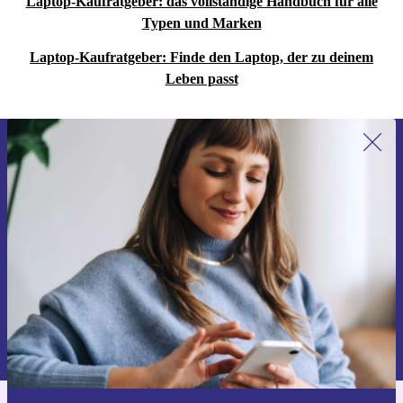
Laptop-Kaufratgeber: das vollständige Handbuch für alle
Typen und Marken
Laptop-Kaufratgeber: Finde den Laptop, der zu deinem
Leben passt
Erstmals zum Newsletter anmelden,
15 € sparen!
Verpasse kein Angebot mehr.
Gutschein anfordern
Informationen über die Verwendung personenbezogener Daten findest
du in unserer
Datenschutzerklärung
.