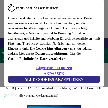
Hol dir die App
Download
refurbed besser nutzen
refurbed schnell und einfach nutzen
Unsere Produkte und Cookies haben etwas gemeinsam: Beide
werden wiederverwendet. Letztere hauptsächlich, um dir
relevantere Inhalte anzeigen zu können. Damit das richtig
funktioniert, würden wir gerne dein Browsing-Verhalten
analysieren und Inhalte und Werbung für dich personalisieren – mit
🎒 Back to school
Handys
Laptops
Tablets
Smartwatches
Zubehör
First- und Third-Party-Cookies. Natürlich nur mit deinem
Einverständnis. Die
Cookie-Einstellungen
kannst du jederzeit
🔥 Spare 5% EXTRA auf MacBooks und iPads – Code: MACPAD5
ändern. Lies unsere
Datenschutzerklärung
. Lies die
-
AGB
Cookie-Richtlinie des Datenverarbeiters
.
Eingeschränkt nutzen
Home
Produkte
Laptops
Lenovo Laptops
ANPASSEN
Lenovo IdeaPad 5 Pro | i7-1165G7 | 14"
ALLE COOKIES AKZEPTIEREN
16 GB | 512 GB SSD | Tastaturbeleuchtung | Win 11 Home | DE
(Bewertungen werden gesammelt)