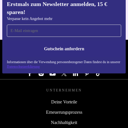
Erstmals zum Newsletter anmelden, 15 €
Hol dir die refurbed-App
sparen!
Für iOS und Android
Verpasse kein Angebot mehr
Gutschein anfordern
REFURBED ÖSTERREICH - RETHINK NEW.
Informationen über die Verwendung personenbezogener Daten findest du in unserer
FOLGE UNS
Datenschutzerklärung
UNTERNEHMEN
Deine Vorteile
Erneuerungsprozess
Nachhaltigkeit