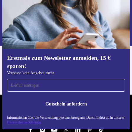
Gutschein anfordern
Informationen über die Verwendung personenbezogener Daten findest
du in unserer
Datenschutzerklärung
.
Erstmals zum Newsletter anmelden, 15 €
Hol dir die refurbed-App
sparen!
Für iOS und Android
Verpasse kein Angebot mehr
Gutschein anfordern
REFURBED ÖSTERREICH - RETHINK NEW.
Informationen über die Verwendung personenbezogener Daten findest du in unserer
FOLGE UNS
Datenschutzerklärung