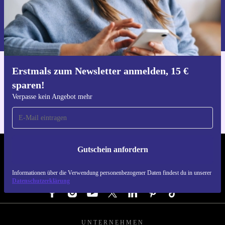
Gutschein anfordern
Informationen über die Verwendung personenbezogener Daten findest
du in unserer
Datenschutzerklärung
.
Erstmals zum Newsletter anmelden, 15 €
Hol dir die refurbed-App
sparen!
Für iOS und Android
Verpasse kein Angebot mehr
Gutschein anfordern
REFURBED ÖSTERREICH - RETHINK NEW.
Informationen über die Verwendung personenbezogener Daten findest du in unserer
FOLGE UNS
Datenschutzerklärung
UNTERNEHMEN