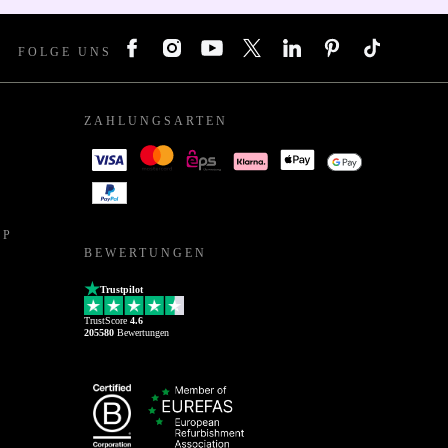
FOLGE UNS
ZAHLUNGSARTEN
PP
BEWERTUNGEN
Trustpilot
TrustScore
4.6
205580
Bewertungen