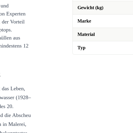
 und
Gewicht (kg)
on Experten
Marke
 der Vorteil
ptops.
Material
üllen aus
mindestens 12
Typ
g
t das Leben,
twasser (1928–
des 20.
nd die Abscheu
 in Malerei,