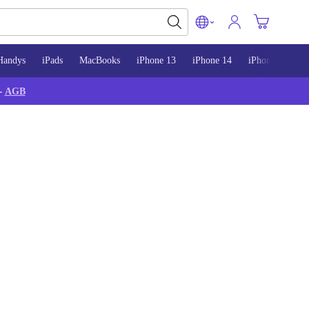
Handys
iPads
MacBooks
iPhone 13
iPhone 14
iPhone 15
-
AGB