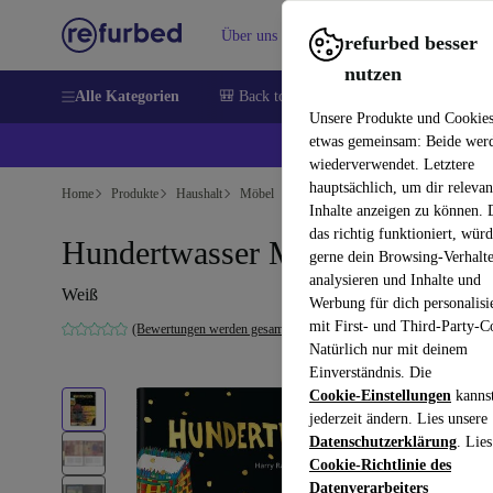
Über uns
Verkaufen
Hilfe
refurbed besser
nutzen
Alle Kategorien
🎒 Back to school
Handys
Laptops
Unsere Produkte und Cookie
etwas gemeinsam: Beide wer
💰 E
wiederverwendet. Letztere
hauptsächlich, um dir relevan
Home
Produkte
Haushalt
Möbel
Inhalte anzeigen zu können.
das richtig funktioniert, wür
Hundertwasser Mehrsprachig
gerne dein Browsing-Verhalt
analysieren und Inhalte und
Weiß
Werbung für dich personalisi
mit First- und Third-Party-C
(Bewertungen werden gesammelt)
Natürlich nur mit deinem
Einverständnis. Die
Cookie-Einstellungen
kanns
jederzeit ändern. Lies unsere
Datenschutzerklärung
. Lies
Cookie-Richtlinie des
Datenverarbeiters