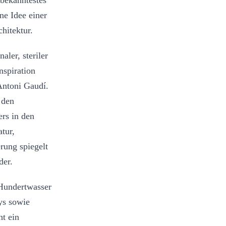
bekanntestes
ne Idee einer
hitektur.
ler, steriler
nspiration
Antoni Gaudí.
 den
ers in den
tur,
rung spiegelt
der.
 Hundertwasser
ys sowie
t ein