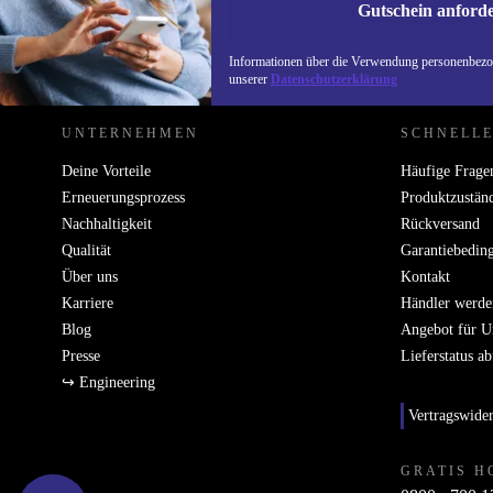
Gutschein anford
REFURBED ÖSTERREICH - RETHINK NEW.
Informationen über die Verwendung personenbezog
unserer
Datenschutzerklärung
UNTERNEHMEN
SCHNELLE
Deine Vorteile
Häufige Frage
Erneuerungsprozess
Produktzustän
Nachhaltigkeit
Rückversand
Qualität
Garantiebedin
Über uns
Kontakt
Karriere
Händler werde
Blog
Angebot für 
Presse
Lieferstatus a
↪ Engineering
Vertragswide
GRATIS H