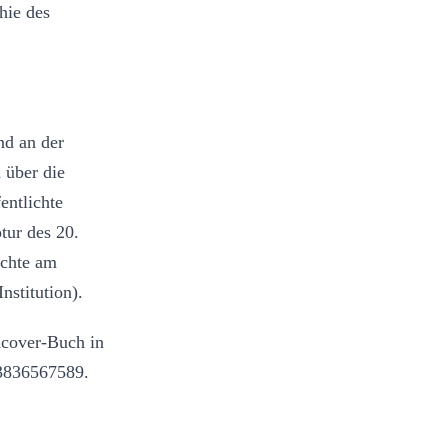
hie des
nd an der
 über die
entlichte
tur des 20.
ichte am
stitution).
cover-Buch in
83836567589.