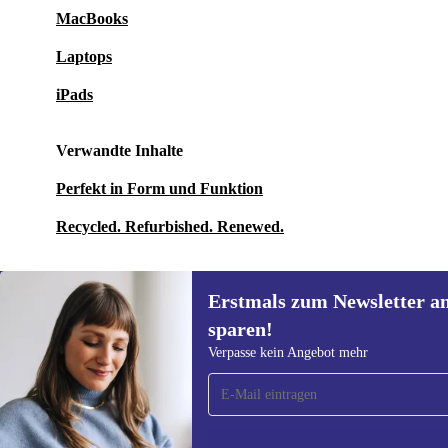
MacBooks
Laptops
iPads
Verwandte Inhalte
Perfekt in Form und Funktion
Recycled. Refurbished. Renewed.
Erstmals zum Newsletter a
sparen!
Erstmals zum Newsletter
Verpasse kein Angebot mehr
anmelden, 15 € sparen!
Verpasse kein Angebot mehr.
Informatione
unserer
Date