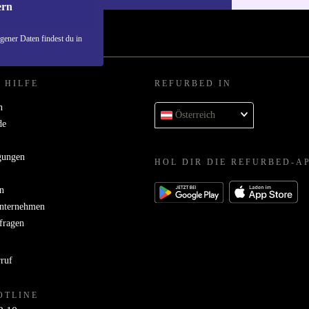
ern
ener Daten findest du in
 HILFE
REFURBED IN
n
Österreich
de
gungen
HOL DIR DIE REFURBED-A
n
Unternehmen
bfragen
rruf
OTLINE