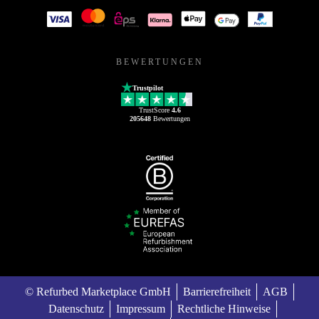
BEWERTUNGEN
Trustpilot
TrustScore
4.6
205648
Bewertungen
© Refurbed Marketplace GmbH
Barrierefreiheit
AGB
Datenschutz
Impressum
Rechtliche Hinweise