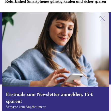
Refurbished Smartphones günstig kaufen und sicher sparen
Erstmals zum Newsletter anmelden,
15 € sparen!
Verpasse kein Angebot mehr.
Gutschein anfordern
Informationen über die Verwendung personenbezogener Daten findest
du in unserer
Datenschutzerklärung
.
Erstmals zum Newsletter anmelden, 15 €
Hol dir die refurbed-App
sparen!
Für iOS und Android
Verpasse kein Angebot mehr