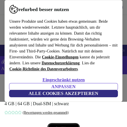
Hol dir die App
Download
refurbed besser nutzen
refurbed schnell und einfach nutzen
Unsere Produkte und Cookies haben etwas gemeinsam: Beide
werden wiederverwendet. Letztere hauptsächlich, um dir
relevantere Inhalte anzeigen zu können. Damit das richtig
funktioniert, würden wir gerne dein Browsing-Verhalten
analysieren und Inhalte und Werbung für dich personalisieren – mit
🎒 Back to school
Handys
Laptops
Tablets
Smartwatches
Zubehör
First- und Third-Party-Cookies. Natürlich nur mit deinem
Einverständnis. Die
Cookie-Einstellungen
kannst du jederzeit
💰 Extra -8% auf Samsung- und Google-Smartphones - Code:
ändern. Lies unsere
Datenschutzerklärung
. Lies die
ANDROID8 -
AGB
Cookie-Richtlinie des Datenverarbeiters
.
Eingeschränkt nutzen
Home
Produkte
Handys & Smartphones
Huawei Handys
ANPASSEN
Huawei Nova 2
ALLE COOKIES AKZEPTIEREN
4 GB | 64 GB | Dual-SIM | schwarz
(Bewertungen werden gesammelt)