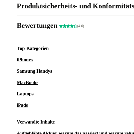
Produktsicherheits- und Konformität
Bewertungen
(4.6)
Top-Kategorien
iPhones
Samsung Handys
MacBooks
Laptops
iPads
Verwandte Inhalte
Aufgeblähte Akkus: warum das passiert und warum refu