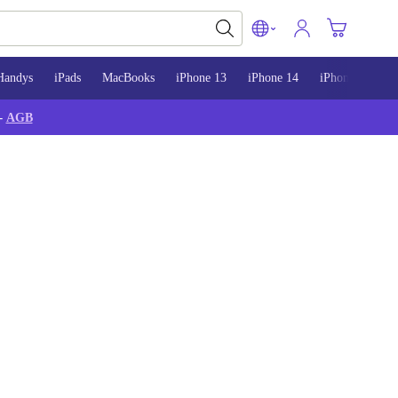
Handys
iPads
MacBooks
iPhone 13
iPhone 14
iPhone 15
-
AGB