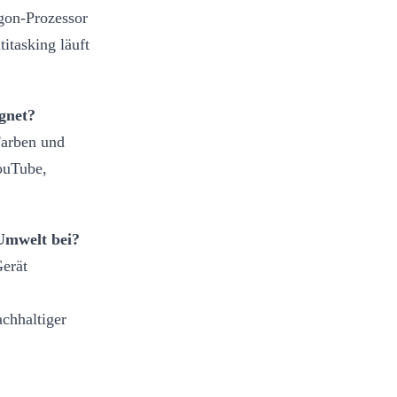
gon-Prozessor
itasking läuft
gnet?
Farben und
YouTube,
 Umwelt bei?
Gerät
chhaltiger