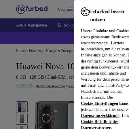
Über uns
Verkaufen
Hilfe
refurbed besser
nutzen
Alle Kategorien
🎒 Back to school
Handys
Laptops
Unsere Produkte und Cookie
etwas gemeinsam: Beide wer
💰 E
wiederverwendet. Letztere
hauptsächlich, um dir relevan
Home
Produkte
Handys & Smartphones
Huawei Handys
Inhalte anzeigen zu können.
das richtig funktioniert, wür
Huawei Nova 10
gerne dein Browsing-Verhalt
analysieren und Inhalte und
8 GB | 128 GB | Dual-SIM | schwarz
Werbung für dich personalisi
mit First- und Third-Party-C
(Bewertungen werden gesammelt)
Natürlich nur mit deinem
Einverständnis. Die
Cookie-Einstellungen
kanns
jederzeit ändern. Lies unsere
Datenschutzerklärung
. Lies
Cookie-Richtlinie des
Datenverarbeiters