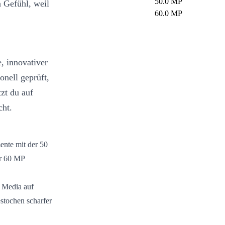
50.0 MP
 Gefühl, weil
60.0 MP
, innovativer
nell geprüft,
tzt du auf
cht.
nte mit der 50
er 60 MP
 Media auf
stochen scharfer