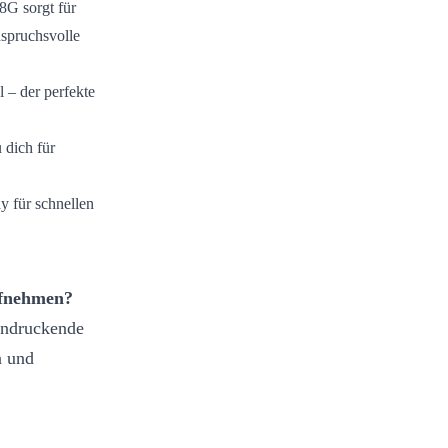
G sorgt für
nspruchsvolle
 – der perfekte
 dich für
y für schnellen
ufnehmen?
eindruckende
n und