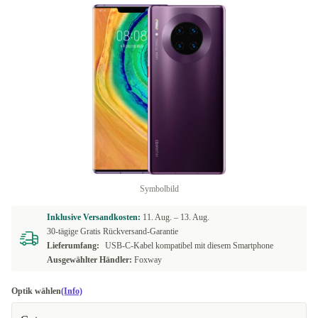
Symbolbild
Inklusive Versandkosten:
11. Aug. –
13. Aug.
30-tägige Gratis Rückversand-Garantie
Lieferumfang:
USB-C-Kabel kompatibel mit diesem Smartphone
Ausgewählter Händler:
Foxway
Optik wählen
(Info)