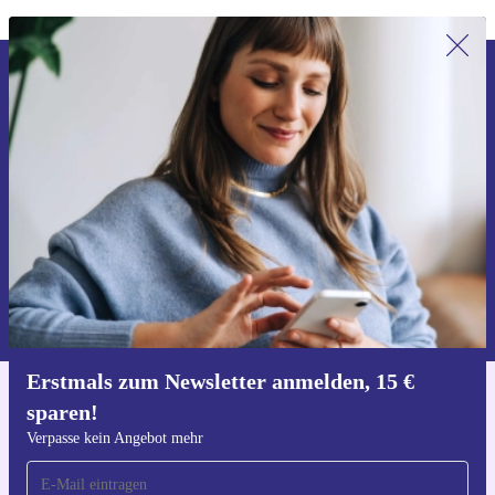
Erstmals zum Newsletter anmelden,
15 € sparen!
Verpasse kein Angebot mehr.
Gutschein anfordern
Informationen über die Verwendung personenbezogener Daten findest
du in unserer
Datenschutzerklärung
.
Erstmals zum Newsletter anmelden, 15 €
sparen!
Hol dir die refurbed-App
Für iOS und Android
Verpasse kein Angebot mehr