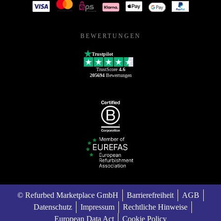
BEWERTUNGEN
Trustpilot
TrustScore
4.6
205694
Bewertungen
© Refurbed Marketplace GmbH
Barrierefreiheit
AGB
Datenschutz
Impressum
Rechtliche Hinweise
European Data Act
Cookie Policy