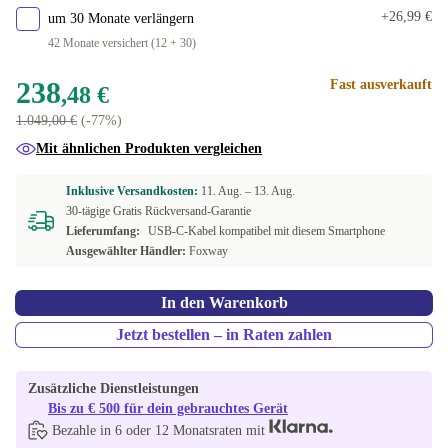
+26,99 €
um 30 Monate verlängern
42 Monate versichert (12 + 30)
238
Fast ausverkauft
,48 €
1.049,00 €
(-77%)
Mit ähnlichen Produkten vergleichen
Inklusive Versandkosten:
11. Aug. –
13. Aug.
30-tägige Gratis Rückversand-Garantie
Lieferumfang:
USB-C-Kabel kompatibel mit diesem Smartphone
Ausgewählter Händler:
Foxway
In den Warenkorb
Jetzt bestellen – in Raten zahlen
Zusätzliche Dienstleistungen
Bis zu € 500 für dein gebrauchtes Gerät
Bezahle in 6 oder 12 Monatsraten mit