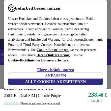
Hol dir die App
Download
refurbed besser nutzen
refurbed schnell und einfach nutzen
Unsere Produkte und Cookies haben etwas gemeinsam: Beide
werden wiederverwendet. Letztere hauptsächlich, um dir
relevantere Inhalte anzeigen zu können. Damit das richtig
funktioniert, würden wir gerne dein Browsing-Verhalten
analysieren und Inhalte und Werbung für dich personalisieren – mit
🎒 Back to school
Handys
Laptops
Tablets
Smartwatches
Zubehör
First- und Third-Party-Cookies. Natürlich nur mit deinem
Einverständnis. Die
Cookie-Einstellungen
kannst du jederzeit
💰 Extra -8% auf Samsung- und Google-Smartphones - Code:
ändern. Lies unsere
Datenschutzerklärung
. Lies die
ANDROID8 -
AGB
Cookie-Richtlinie des Datenverarbeiters
.
Eingeschränkt nutzen
Home
Produkte
Handys & Smartphones
Huawei Handys
ANPASSEN
Bester Deal
ALLE COOKIES AKZEPTIEREN
Huawei Mate 30 Pro
238
,48 €
256 GB | Dual-SIM | Cosmic Purple
1.049,00 €
(Bewertungen werden gesammelt)