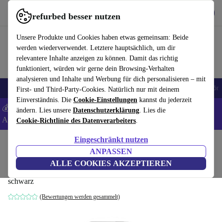
Hol dir die App
Download
refurbed besser nutzen
refurbed schnell und einfach nutzen
Unsere Produkte und Cookies haben etwas gemeinsam: Beide
werden wiederverwendet. Letztere hauptsächlich, um dir
relevantere Inhalte anzeigen zu können. Damit das richtig
funktioniert, würden wir gerne dein Browsing-Verhalten
analysieren und Inhalte und Werbung für dich personalisieren – mit
🎒 Back to school
Handys
Laptops
Tablets
Smartwatches
Zubehör
First- und Third-Party-Cookies. Natürlich nur mit deinem
Einverständnis. Die
Cookie-Einstellungen
kannst du jederzeit
💰 Extra -8% auf Samsung- und Google-Smartphones - Code:
ändern. Lies unsere
Datenschutzerklärung
. Lies die
ANDROID8 -
AGB
Cookie-Richtlinie des Datenverarbeiters
.
Eingeschränkt nutzen
Home
Produkte
Handys & Smartphones
HTC Handys
ANPASSEN
HTC One V
ALLE COOKIES AKZEPTIEREN
schwarz
(Bewertungen werden gesammelt)