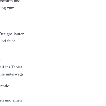
ldschirm und
king zum
Designs laufen
 und feine
?
ll ins Tablet.
älle unterwegs.
rende
zen und einen