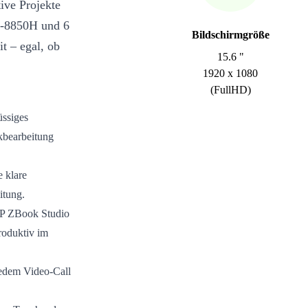
ive Projekte
i7-8850H und 6
Bildschirmgröße
t – egal, ob
15.6 "
1920 x 1080
(FullHD)
üssiges
ikbearbeitung
e klare
itung.
HP ZBook Studio
roduktiv im
 jedem Video-Call