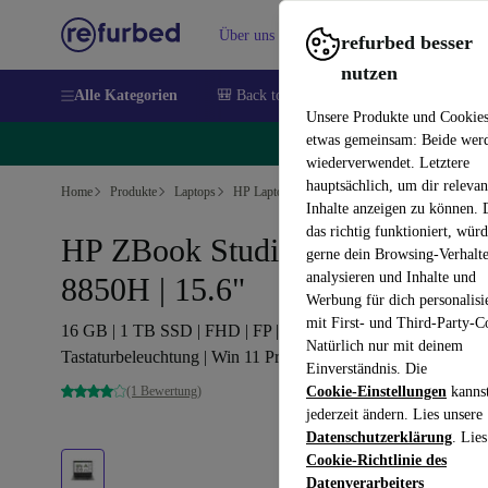
Über uns
Verkaufen
Hilfe
refurbed besser
nutzen
Alle Kategorien
🎒 Back to school
Handys
Laptops
Unsere Produkte und Cookie
etwas gemeinsam: Beide wer
🔥
wiederverwendet. Letztere
hauptsächlich, um dir relevan
Home
Produkte
Laptops
HP Laptops
Inhalte anzeigen zu können.
das richtig funktioniert, wür
HP ZBook Studio x360 G5 | i7-
gerne dein Browsing-Verhalt
analysieren und Inhalte und
8850H | 15.6"
Werbung für dich personalisi
mit First- und Third-Party-C
16 GB | 1 TB SSD | FHD | FP | P1000 Mobile | Touch |
Natürlich nur mit deinem
Tastaturbeleuchtung | Win 11 Pro | DE
Einverständnis. Die
(1 Bewertung)
Cookie-Einstellungen
kanns
jederzeit ändern. Lies unsere
Datenschutzerklärung
. Lies
Cookie-Richtlinie des
Datenverarbeiters