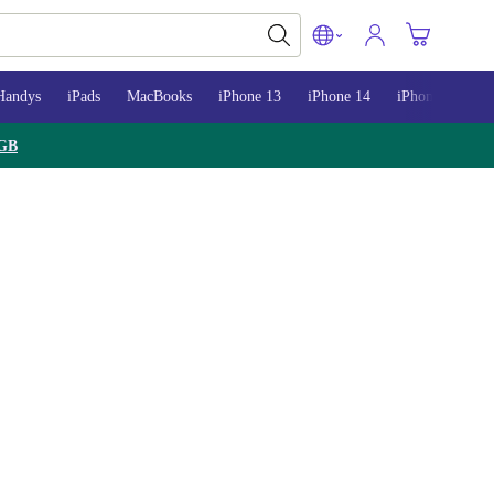
Handys
iPads
MacBooks
iPhone 13
iPhone 14
iPhone 15
GB