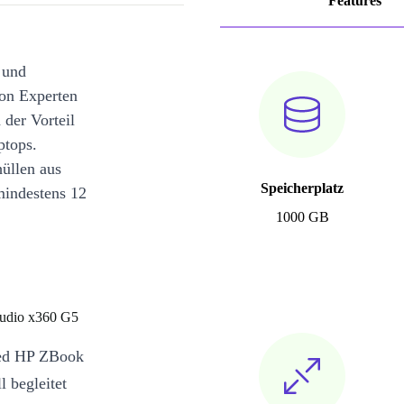
Features
 und
on Experten
 der Vorteil
ptops.
üllen aus
Speicherplatz
mindestens 12
1000 GB
tudio x360 G5
shed HP ZBook
 begleitet