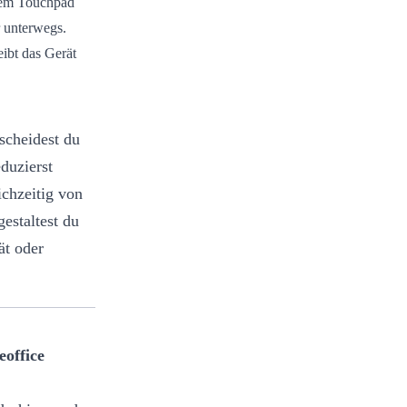
em Touchpad
r unterwegs.
eibt das Gerät
scheidest du
duzierst
ichzeitig von
estaltest du
ät oder
office