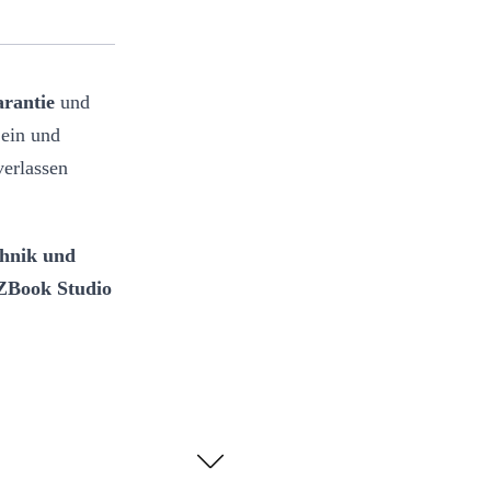
rantie
und
 ein und
verlassen
chnik und
ZBook Studio