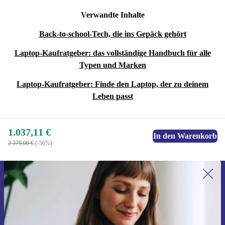
Verwandte Inhalte
Back-to-school-Tech, die ins Gepäck gehört
Laptop-Kaufratgeber: das vollständige Handbuch für alle
Typen und Marken
Laptop-Kaufratgeber: Finde den Laptop, der zu deinem
Leben passt
1.037,11 €
In den Warenkorb
2.379,00 €
(-56%)
Erstmals zum Newsletter anmelden,
15 € sparen!
Verpasse kein Angebot mehr.