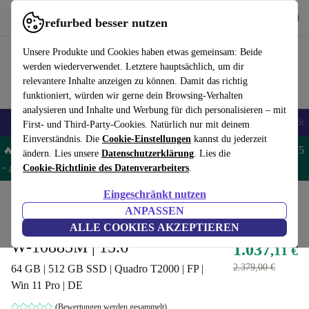
Hol dir die App
Download
refurbed besser nutzen
refurbed schnell und einfach nutzen
Unsere Produkte und Cookies haben etwas gemeinsam: Beide
werden wiederverwendet. Letztere hauptsächlich, um dir
relevantere Inhalte anzeigen zu können. Damit das richtig
funktioniert, würden wir gerne dein Browsing-Verhalten
analysieren und Inhalte und Werbung für dich personalisieren – mit
🎒 Back to school
Handys
Laptops
Tablets
Smartwatches
Zubehör
First- und Third-Party-Cookies. Natürlich nur mit deinem
Einverständnis. Die
Cookie-Einstellungen
kannst du jederzeit
🔥 Spare 5% EXTRA auf MacBooks und iPads – Code: MACPAD5
ändern. Lies unsere
Datenschutzerklärung
. Lies die
-
AGB
Cookie-Richtlinie des Datenverarbeiters
.
Eingeschränkt nutzen
Home
Produkte
Laptops
HP Laptops
ANPASSEN
HP ZBook Fury 15 G7 | Xeon
ALLE COOKIES AKZEPTIEREN
W-10885M | 15.6"
1.037
,11 €
2.379,00 €
64 GB | 512 GB SSD | Quadro T2000 | FP |
Win 11 Pro | DE
(Bewertungen werden gesammelt)