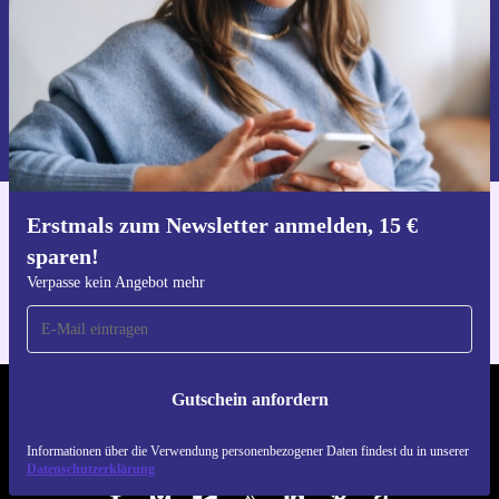
Gutschein anfordern
Informationen über die Verwendung personenbezogener Daten findest
du in unserer
Datenschutzerklärung
.
Erstmals zum Newsletter anmelden, 15 €
Hol dir die refurbed-App
sparen!
Für iOS und Android
Verpasse kein Angebot mehr
Gutschein anfordern
REFURBED ÖSTERREICH - RETHINK NEW.
Informationen über die Verwendung personenbezogener Daten findest du in unserer
FOLGE UNS
Datenschutzerklärung