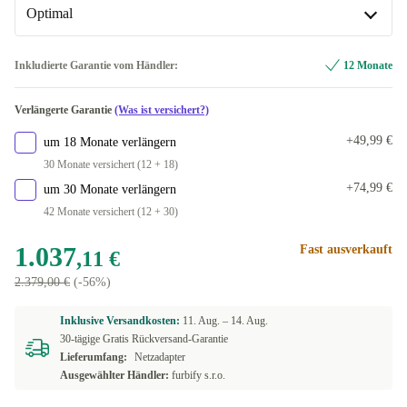
Optimal
ES (spanisch)
FR (französisch)
Neu
+42,46 €
Inkludierte Garantie vom Händler:
12 Monate
US (US englisch)
Optimal
Verlängerte Garantie
(Was ist versichert?)
+49,99 €
um 18 Monate verlängern
30 Monate versichert (12 + 18)
+74,99 €
um 30 Monate verlängern
42 Monate versichert (12 + 30)
1.037
Fast ausverkauft
,11 €
2.379,00 €
(-56%)
Inklusive Versandkosten:
11. Aug. –
14. Aug.
30-tägige Gratis Rückversand-Garantie
Lieferumfang:
Netzadapter
Ausgewählter Händler:
furbify s.r.o.