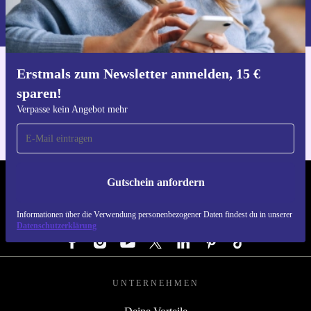
Informationen über die Verwendung personenbezogener Daten findest
du in unserer
Datenschutzerklärung
.
Erstmals zum Newsletter anmelden, 15 €
Hol dir die refurbed-App
sparen!
Für iOS und Android
Verpasse kein Angebot mehr
Gutschein anfordern
REFURBED ÖSTERREICH - RETHINK NEW.
Informationen über die Verwendung personenbezogener Daten findest du in unserer
FOLGE UNS
Datenschutzerklärung
UNTERNEHMEN