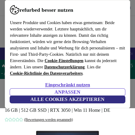
Hol dir die App
Download
refurbed besser nutzen
refurbed schnell und einfach nutzen
Unsere Produkte und Cookies haben etwas gemeinsam: Beide
werden wiederverwendet. Letztere hauptsächlich, um dir
relevantere Inhalte anzeigen zu können. Damit das richtig
funktioniert, würden wir gerne dein Browsing-Verhalten
analysieren und Inhalte und Werbung für dich personalisieren – mit
🎒 Back to school
Handys
Laptops
Tablets
Smartwatches
Zubehör
First- und Third-Party-Cookies. Natürlich nur mit deinem
Einverständnis. Die
Cookie-Einstellungen
kannst du jederzeit
🔥 Spare 5% EXTRA auf MacBooks und iPads – Code: MACPAD5
ändern. Lies unsere
Datenschutzerklärung
. Lies die
-
AGB
Cookie-Richtlinie des Datenverarbeiters
.
Eingeschränkt nutzen
Home
Produkte
Laptops
HP Laptops
ANPASSEN
HP Victus 15-fa | i5-12450H | 15.6-Zoll
ALLE COOKIES AKZEPTIEREN
16 GB | 512 GB SSD | RTX 3050 | Win 11 Home | DE
(Bewertungen werden gesammelt)