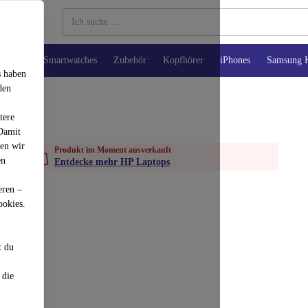
Tablets
Smartwatches
Zubehör
Kopfhörer
iPhones
Samsung 
s haben
den
tere
 Damit
den wir
Produkt im Moment ausverkauft
en
Entdecke mehr HP Laptops
eren –
ookies.
t du
 die