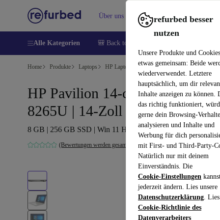
Über uns
Verkaufen
Hilfe
refurbed besser
nutzen
Alle Kategorien
🎒 Back to school
Handys
Laptops
Unsere Produkte und Cookie
etwas gemeinsam: Beide wer
Home
Produkte
Laptops
HP Laptops
wiederverwendet. Letztere
hauptsächlich, um dir relevan
HP Pavilion 14-ce2064st | i5-
Inhalte anzeigen zu können.
das richtig funktioniert, wür
8265U | 14-Zoll
gerne dein Browsing-Verhalt
analysieren und Inhalte und
8 GB | 256 GB SSD | Win 11 Home | US
Werbung für dich personalisi
(Bewertungen werden gesammelt)
mit First- und Third-Party-C
Natürlich nur mit deinem
Einverständnis. Die
Cookie-Einstellungen
kanns
jederzeit ändern. Lies unsere
Datenschutzerklärung
. Lies
Cookie-Richtlinie des
Datenverarbeiters