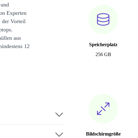
 und
on Experten
 der Vorteil
ptops.
üllen aus
Speicherplatz
mindestens 12
256 GB
Bildschirmgröße