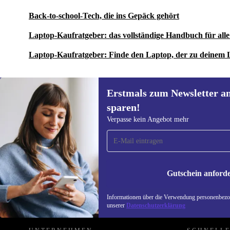
Back-to-school-Tech, die ins Gepäck gehört
Laptop-Kaufratgeber: das vollständige Handbuch für al
Laptop-Kaufratgeber: Finde den Laptop, der zu deinem 
Erstmals zum Newsletter a
sparen!
Erstmals zum Newsletter
Verpasse kein Angebot mehr
anmelden, 15 € sparen!
Verpasse kein Angebot mehr.
Informatione
unserer
Date
Gutschein anford
REFURBED ÖSTERREICH - RETHINK NEW.
Informationen über die Verwendung personenbezog
unserer
Datenschutzerklärung