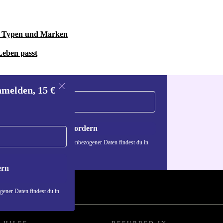
le Typen und Marken
Leben passt
nmelden, 15 €
Gutschein anfordern
n über die Verwendung personenbezogener Daten findest du in
nschutzerklärung
.
ern
ener Daten findest du in