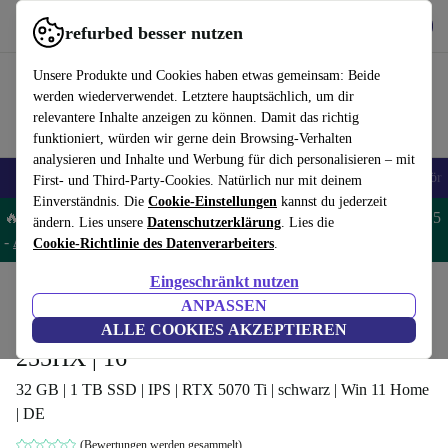
Hol dir die App
Download
refurbed besser nutzen
refurbed schnell und einfach nutzen
Unsere Produkte und Cookies haben etwas gemeinsam: Beide
werden wiederverwendet. Letztere hauptsächlich, um dir
relevantere Inhalte anzeigen zu können. Damit das richtig
funktioniert, würden wir gerne dein Browsing-Verhalten
analysieren und Inhalte und Werbung für dich personalisieren – mit
🎒 Back to school
Handys
Laptops
Tablets
Smartwatches
Zubehör
First- und Third-Party-Cookies. Natürlich nur mit deinem
Einverständnis. Die
Cookie-Einstellungen
kannst du jederzeit
🔥 Spare 5% EXTRA auf MacBooks und iPads – Code: MACPAD5
ändern. Lies unsere
Datenschutzerklärung
. Lies die
-
AGB
Cookie-Richtlinie des Datenverarbeiters
.
Eingeschränkt nutzen
Home
Produkte
Laptops
HP Laptops
ANPASSEN
HP Omen Max 16-ah | Core Ultra 7
ALLE COOKIES AKZEPTIEREN
255HX | 16"
32 GB | 1 TB SSD | IPS | RTX 5070 Ti | schwarz | Win 11 Home
| DE
(Bewertungen werden gesammelt)