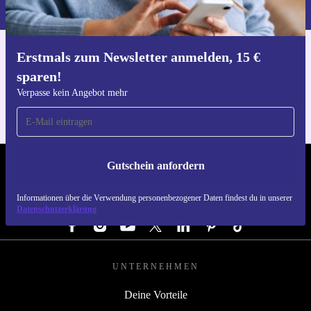
du in unserer
Datenschutzerklärung
.
Erstmals zum Newsletter anmelden, 15 €
Hol dir die refurbed-App
sparen!
Für iOS und Android
Verpasse kein Angebot mehr
Gutschein anfordern
REFURBED ÖSTERREICH - RETHINK NEW.
Informationen über die Verwendung personenbezogener Daten findest du in unserer
FOLGE UNS
Datenschutzerklärung
UNTERNEHMEN
Deine Vorteile