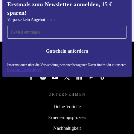
Erstmals zum Newsletter anmelden, 15 €
Hol dir die refurbed-App
sparen!
Für iOS und Android
Verpasse kein Angebot mehr
Gutschein anfordern
REFURBED ÖSTERREICH - RETHINK NEW.
Informationen über die Verwendung personenbezogener Daten findest du in unserer
FOLGE UNS
Datenschutzerklärung
UNTERNEHMEN
Deine Vorteile
Erneuerungsprozess
Nachhaltigkeit