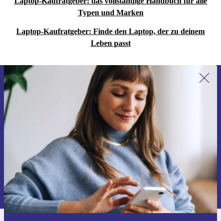
Laptop-Kaufratgeber: das vollständige Handbuch für alle
Typen und Marken
Laptop-Kaufratgeber: Finde den Laptop, der zu deinem
Leben passt
Erstmals zum Newsletter anmelden,
15 € sparen!
Verpasse kein Angebot mehr.
Gutschein anfordern
Informationen über die Verwendung personenbezogener Daten findest
du in unserer
Datenschutzerklärung
.