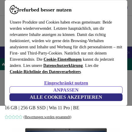
Hol dir die App
Download
refurbed besser nutzen
refurbed schnell und einfach nutzen
Unsere Produkte und Cookies haben etwas gemeinsam: Beide
werden wiederverwendet. Letztere hauptsächlich, um dir
relevantere Inhalte anzeigen zu können. Damit das richtig
funktioniert, würden wir gerne dein Browsing-Verhalten
analysieren und Inhalte und Werbung für dich personalisieren – mit
🎒 Back to school
Handys
Laptops
Tablets
Smartwatches
Zubehör
First- und Third-Party-Cookies. Natürlich nur mit deinem
Einverständnis. Die
Cookie-Einstellungen
kannst du jederzeit
🔥 -5% EXTRA auf alle Laptops – Code: LAPTOP5OFF -
AGB
ändern. Lies unsere
Datenschutzerklärung
. Lies die
Cookie-Richtlinie des Datenverarbeiters
.
Home
Produkte
Laptops
HP Laptops
Eingeschränkt nutzen
HP EliteBook 855 G8 | Ryzen 7 5800U |
ANPASSEN
15.6"
ALLE COOKIES AKZEPTIEREN
16 GB | 256 GB SSD | Win 11 Pro | BE
(Bewertungen werden gesammelt)